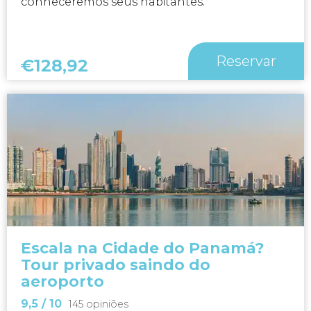
conheceremos seus habitantes.
Reservar
€
128,92
Escala na Cidade do Panamá?
Tour privado saindo do
aeroporto
9,5
/ 10
145 opiniões