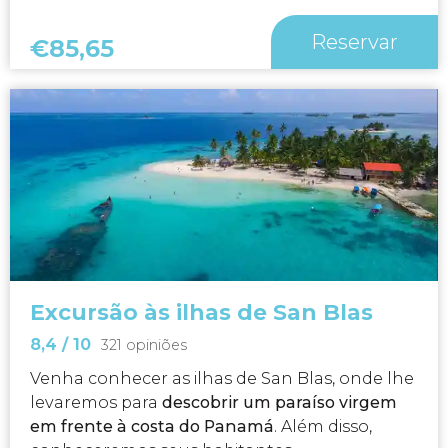
Reservar
€
85,65
Excursão às ilhas de San Blas
8,4
/ 10
321 opiniões
Venha conhecer as ilhas de San Blas, onde lhe
levaremos para
descobrir um paraíso virgem
em frente à costa do Panamá
. Além disso,