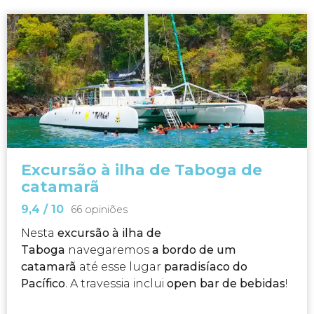
Excursão à ilha de Taboga de
catamarã
9,4
/ 10
66 opiniões
Nesta
excursão à ilha de
Taboga
navegaremos
a bordo de um
catamarã
até esse lugar
paradisíaco do
Pacífico
. A travessia inclui
open bar de bebidas
!