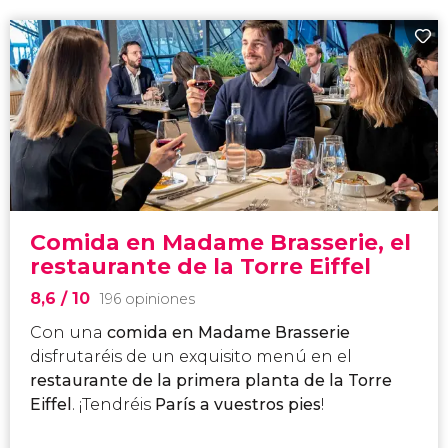
Comida en Madame Brasserie, el
restaurante de la Torre Eiffel
8,6
/ 10
196 opiniones
Con una
comida en Madame Brasserie
disfrutaréis de un exquisito menú en el
restaurante de la primera planta de la Torre
Eiffel
. ¡Tendréis
París a vuestros pies
!