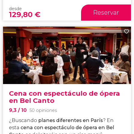
desde
Reservar
129,80
€
Cena con espectáculo de ópera
en Bel Canto
9,3
/ 10
50 opiniones
¿Buscando
planes diferentes en París
? En
esta
cena con espectáculo de ópera en Bel