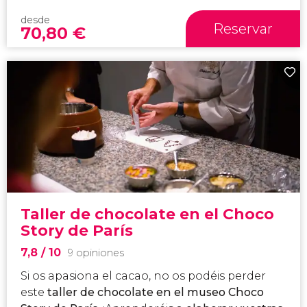
desde
Reservar
70,80
€
Taller de chocolate en el Choco
Story de París
7,8
/ 10
9 opiniones
Si os apasiona el cacao, no os podéis perder
este
taller de chocolate en el museo Choco