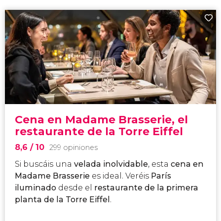
Cena en Madame Brasserie, el
restaurante de la Torre Eiffel
8,6
/ 10
299 opiniones
Si buscáis una
velada inolvidable
, esta
cena en
Madame Brasserie
es ideal. Veréis
París
iluminado
desde el
restaurante de la primera
planta de la Torre Eiffel
.