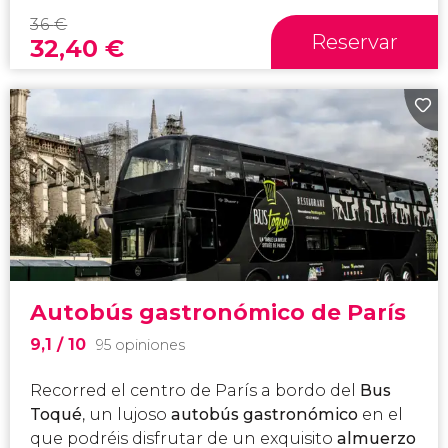
36
€
Reservar
32,40
€
Autobús gastronómico de París
9,1
/ 10
95 opiniones
Recorred el centro de París a bordo del
Bus
Toqué
, un lujoso
autobús gastronómico
en el
que podréis disfrutar de un exquisito
almuerzo