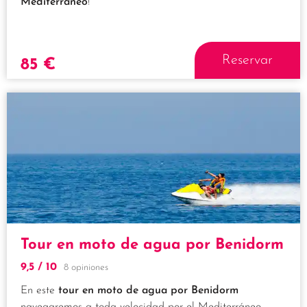
Mediterráneo
!
Reservar
85
€
Tour en moto de agua por Benidorm
9,5
/ 10
8 opiniones
En este
tour en moto de agua por Benidorm
navegaremos a toda velocidad por el Mediterráneo