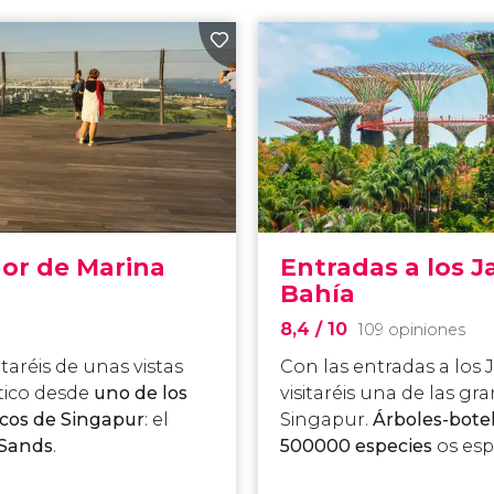
dor de Marina
Entradas a los J
Bahía
8,4
/ 10
109 opiniones
taréis de unas vistas
Con las entradas a los 
ático desde
uno de los
visitaréis una de las gr
cos de Singapur
: el
Singapur.
Árboles-bote
 Sands
.
500000 especies
os esp