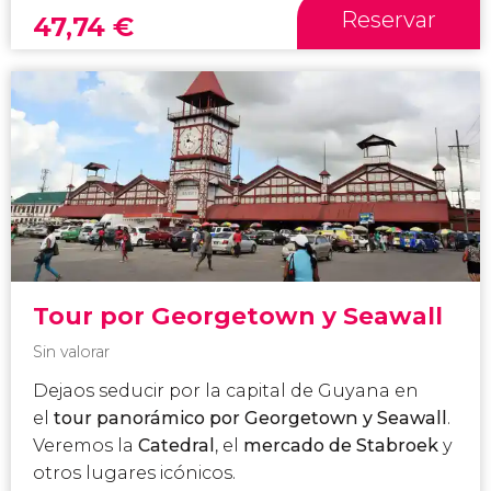
Reservar
47,74
€
Tour por Georgetown y Seawall
Sin valorar
Dejaos seducir por la capital de Guyana en
el
tour panorámico por Georgetown y
Seawall
.
Veremos la
Catedral
, el
mercado de Stabroek
y
otros lugares icónicos.