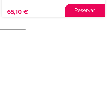
Reservar
65,10
€