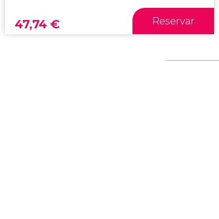
Reservar
47,74
€