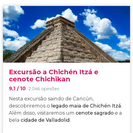
Excursão a Chichén Itzá e
cenote Chichikan
9,1
/ 10
2.046 opiniões
Nesta
excursão saindo de Cancún,
descobriremos o
legado maia de Chichén Itzá.
Além disso, visitaremos um
cenote sagrado
e a
bela
cidade de Valladolid
.