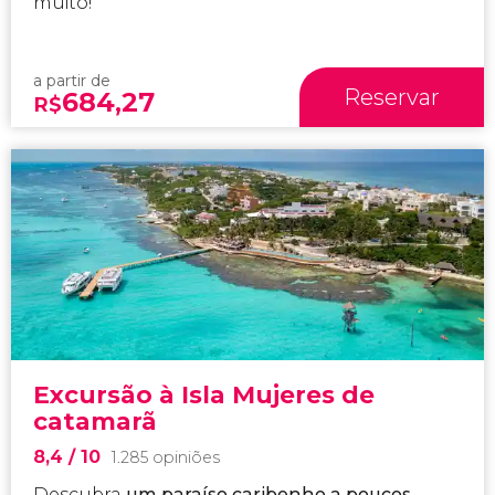
muito!
a partir de
Reservar
684,27
R$
Excursão à Isla Mujeres de
catamarã
8,4
/ 10
1.285 opiniões
Descubra
um paraíso caribenho a poucos