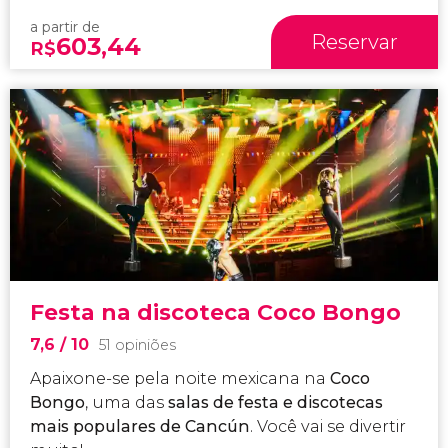
a partir de
Reservar
603,44
R$
Festa na discoteca Coco Bongo
7,6
/ 10
51 opiniões
Apaixone-se pela noite mexicana na
Coco
Bongo
, uma das
salas de festa e discotecas
mais populares de Cancún
. Você vai se divertir