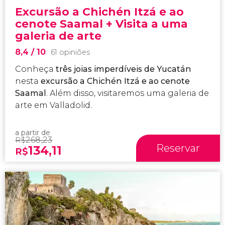
Excursão a Chichén Itzá e ao
cenote Saamal + Visita a uma
galeria de arte
8,4
/ 10
61 opiniões
Conheça
três joias imperdíveis de Yucatán
nesta
excursão a Chichén Itzá e ao cenote
Saamal
. Além disso, visitaremos uma galeria de
arte em Valladolid.
a partir de
268,23
R$
Reservar
134,11
R$