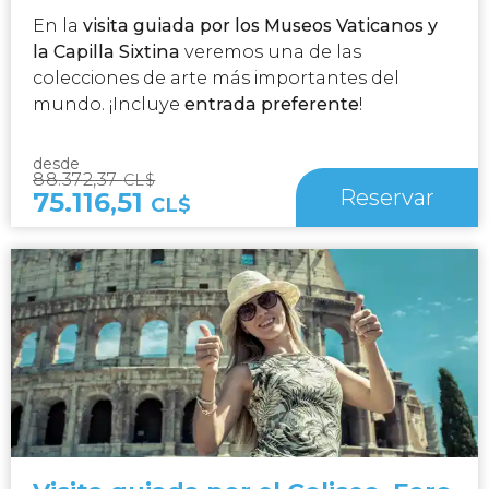
En la
visita guiada por los Museos Vaticanos y
la Capilla Sixtina
veremos una de las
colecciones de arte más importantes del
mundo. ¡Incluye
entrada preferente
!
desde
88.372,37
CL$
Reservar
75.116,51
CL$