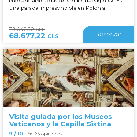
concentración más terrorífico del siglo XX
. Es
una parada imprescindible en Polonia.
78.042,30
CL$
Reservar
68.677,22
CL$
Visita guiada por los Museos
Vaticanos y la Capilla Sixtina
9
/ 10
166.166 opiniones