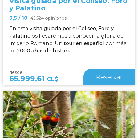
Visita guiada por el Coliseo, Foro
y Palatino
9,5
/ 10
45.524 opiniones
En esta
visita guiada por el Coliseo, Foro y
Palatino
os llevaremos a conocer la gloria del
Imperio Romano. Un
tour en español
por más
de
2000 años de historia
.
desde
Reservar
65.999,61
CL$