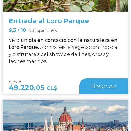
Entrada al Loro Parque
9,3
/ 10
916 opiniones
Vivid
un día en contacto con la naturaleza en
Loro Parque.
Admiraréis la vegetación tropical
y disfrutaréis del show de delfines, orcas y
leones marinos.
desde
Reservar
49.220,05
CL$