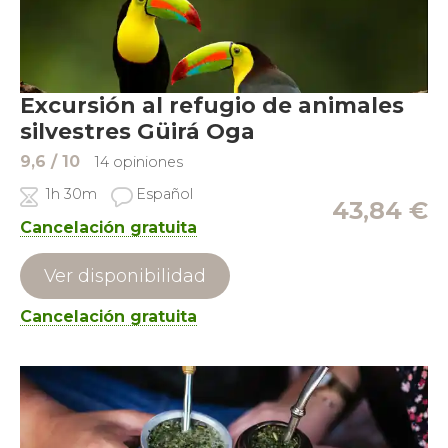
Excursión al refugio de animales
silvestres Güirá Oga
9,6
/ 10
14 opiniones
1h 30m
Español
43,84
€
Cancelación gratuita
Ver disponibilidad
Cancelación gratuita