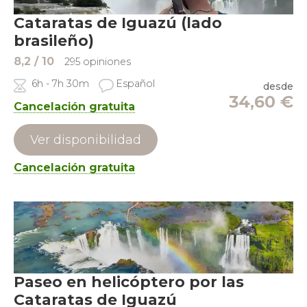
Cataratas de Iguazú (lado
brasileño)
8,2
/ 10
295 opiniones
6h - 7h 30m
Español
desde
34,60
€
Cancelación gratuita
Ver disponibilidad
Cancelación gratuita
Paseo en helicóptero por las
Cataratas de Iguazú