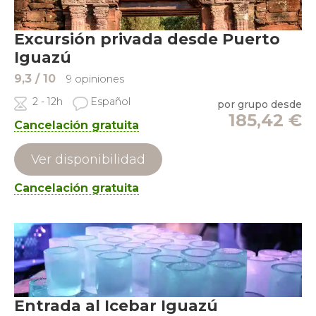
Excursión privada desde Puerto
Iguazú
9,3
/ 10
9 opiniones
2 - 12h
Español
por grupo desde
185,42
€
Cancelación gratuita
Ver disponibilidad
Cancelación gratuita
Entrada al Icebar Iguazú