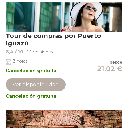
Tour de compras por Puerto
Iguazú
8,4
/ 10
10 opiniones
3 horas
desde
21,02
€
Cancelación gratuita
Ver disponibilidad
Cancelación gratuita