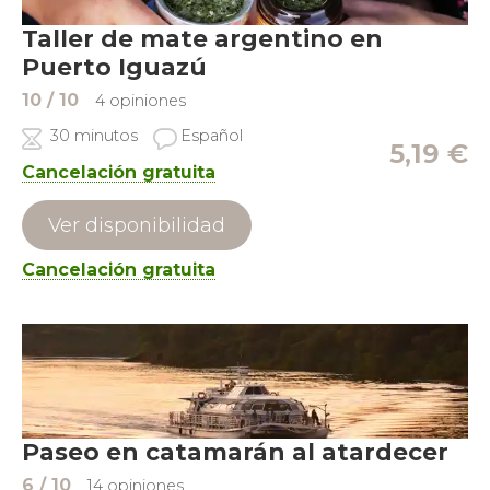
Taller de mate argentino en
Puerto Iguazú
10
/ 10
4 opiniones
30 minutos
Español
5,19
€
Cancelación gratuita
Ver disponibilidad
Cancelación gratuita
Paseo en catamarán al atardecer
6
/ 10
14 opiniones