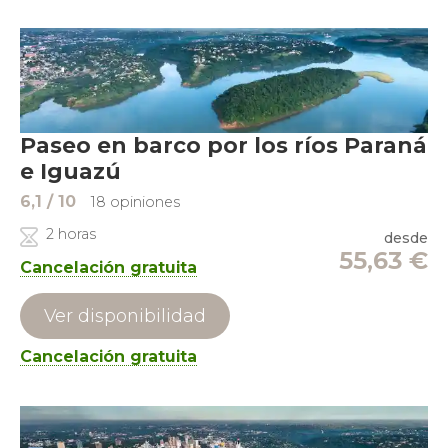
Paseo en barco por los ríos Paraná
e Iguazú
6,1
/ 10
18 opiniones
2 horas
desde
55,63
€
Cancelación gratuita
Ver disponibilidad
Cancelación gratuita