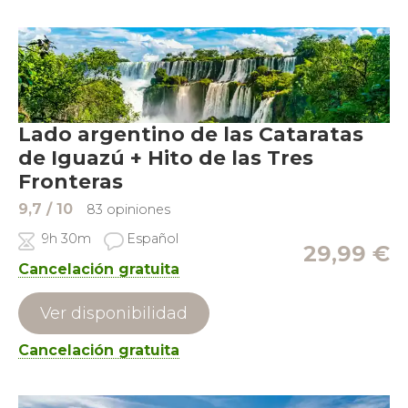
Lado argentino de las Cataratas
de Iguazú + Hito de las Tres
Fronteras
9,7
/ 10
83 opiniones
9h 30m
Español
29,99
€
Cancelación gratuita
Ver disponibilidad
Cancelación gratuita