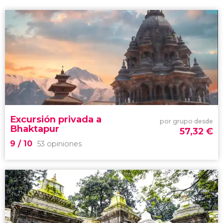
Excursión privada a
por grupo desde
Bhaktapur
57,32
€
9
/ 10
53 opiniones
9

