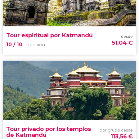
53 opiniones
declarada
Patrimonio de la Humanidad por la Unesco
Tour espiritual por Katmandú
desde
51,04
€
10
/ 10
1 opinión
10


1 opinión
tu lado más espiritual
hinduismo y el
budismo
Tour privado por los templos
por grupo desde
de Katmandú
113,56
€