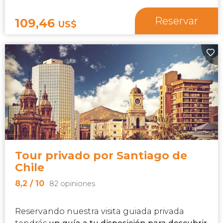
Reservar
109,46
US$
Tour privado por Santiago de
Chile
8,2
/ 10
82 opiniones
Reservando nuestra visita guiada privada