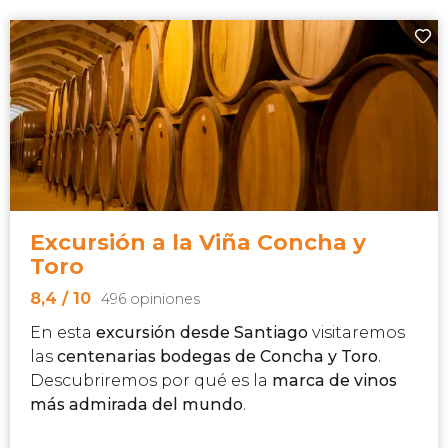
Excursión a la Viña Concha y
Toro
8,4
/ 10
496 opiniones
En esta
excursión desde Santiago
visitaremos
las
centenarias bodegas de Concha y Toro
.
Descubriremos por qué es la
marca de vinos
más admirada del mundo
.