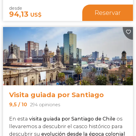
desde
Reservar
94,13
US$
Visita guiada por Santiago
9,5
/ 10
294 opiniones
En esta
visita guiada por Santiago de Chile
os
llevaremos a descubrir el casco histórico para
descubrir su
evolución desde la época colonial