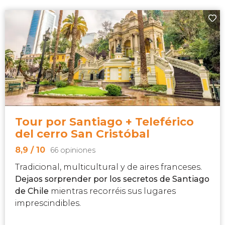
Tour por Santiago + Teleférico
del cerro San Cristóbal
8,9
/ 10
66 opiniones
Tradicional, multicultural y de aires franceses.
Dejaos sorprender por los secretos de Santiago
de Chile
mientras recorréis sus lugares
imprescindibles.