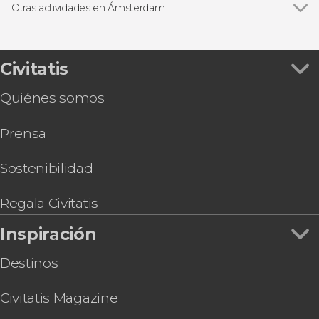
Barrio judío de Ámsterdam
Otras actividades en Ámsterdam
Museo Van Gogh
Ver todas
Excursión a Volendam, Marken, Edam y Zaanse
Rijksmuseum
Schans
Excursión a Brujas
Civitatis
Tour de Ana Frank por el barrio judío
Quiénes somos
Entradas para la Heineken Experience + Rooftop
opcional
Prensa
Entradas a A'DAM Lookout
Entrada al Icebar Xtracold
Entrada al Museo Moco de Ámsterdam
Sostenibilidad
Autobús turístico de Ámsterdam
Entrada al Madame Tussauds de Ámsterdam
Regala Civitatis
Entrada al Museo de la Ciencia NEMO
Inspiración
Destinos
Civitatis Magazine