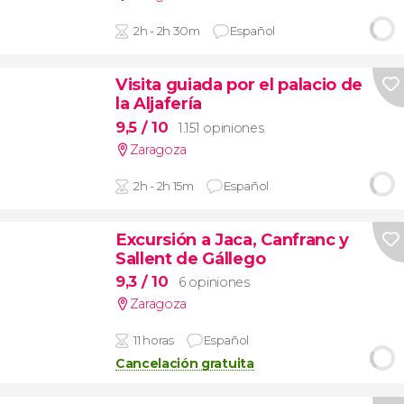
2h - 2h 30m
Español
Visita guiada por el palacio de
la Aljafería
9,5
/ 10
1.151 opiniones
Zaragoza
2h - 2h 15m
Español
Excursión a Jaca, Canfranc y
Sallent de Gállego
9,3
/ 10
6 opiniones
Zaragoza
11 horas
Español
Cancelación gratuita