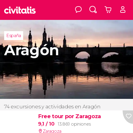
España
Aragón
74 excursiones y actividades en Aragón
Free tour por Zaragoza
9,1
/ 10
13.869 opiniones
Zaragoza