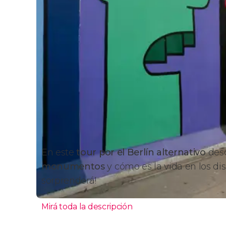
En este
tour por el Berlín alternativo
des
monumentos
y cómo es la vida en los dis
sorprenderá!
Mirá toda la descripción
Itinerario