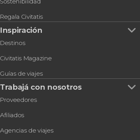
Entradas al Museo Evita + Desayuno o merienda
Sostenibilidad
Ferry Colonia Express entre Buenos Aires y
Colonia del Sacramento
Regala Civitatis
Inspiración
Destinos
Civitatis Magazine
Guías de viajes
Trabajá con nosotros
Proveedores
Afiliados
Agencias de viajes