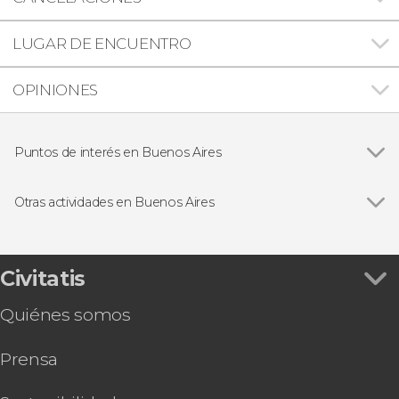
LUGAR DE ENCUENTRO
OPINIONES
Puntos de interés en Buenos Aires
Ver todas
Teatro Colón
Puerto Madero
Otras actividades en Buenos Aires
Palermo
Ver todas
Entradas al Museo de la Pasión Boquense
San Telmo
Entrada al Museo River y Estadio Monumental
La Recoleta
Espectáculo en Palacio Tango
Civitatis
Visita guiada por el Palacio Barolo
Quiénes somos
Experiencia gaucha en San Antonio de Areco
Transporte a Montevideo: Ferry + Autobús
Prensa
Pub Crawl ¡Tour de fiesta por Buenos Aires!
Excursión de 2 días a Colonia del Sacramento