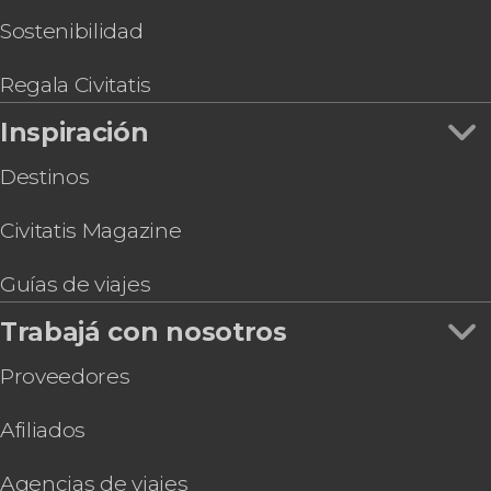
Tour de 3 días por los Pueblos Mágicos de
Hidalgo + Grutas de Tolantongo
Sostenibilidad
Experiencia temazcal en Aldea Tonantzin
Tour en bicicleta eléctrica por Ciudad de México
Regala Civitatis
Entradas a los museos de Cera y Ripley +
Inspiración
Transporte
Destinos
Civitatis Magazine
Guías de viajes
Trabajá con nosotros
Proveedores
Afiliados
Agencias de viajes