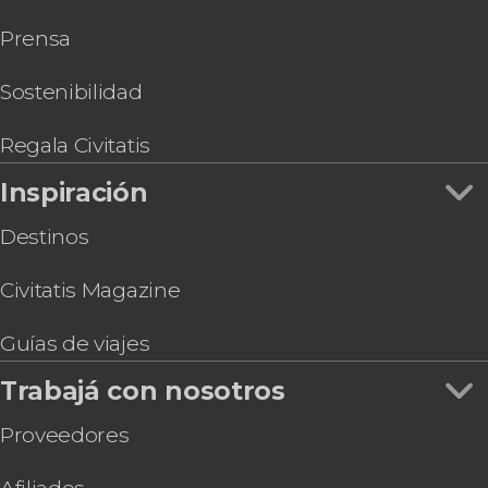
Museo Casa Roja de Frida Kahlo
Entradas a The FRIENDS™ Experience
Prensa
Tour de los murales de Ciudad de México
Tour de 3 días por los Pueblos Mágicos de
Hidalgo + Grutas de Tolantongo
Sostenibilidad
Tour de 2 días por los Pueblos Mágicos de
Hidalgo + Grutas de Tolantongo
Regala Civitatis
Entrada al mirador de la Torre Latino
Inspiración
Experiencia temazcal en Aldea Tonantzin
Destinos
Civitatis Magazine
Guías de viajes
Trabajá con nosotros
Proveedores