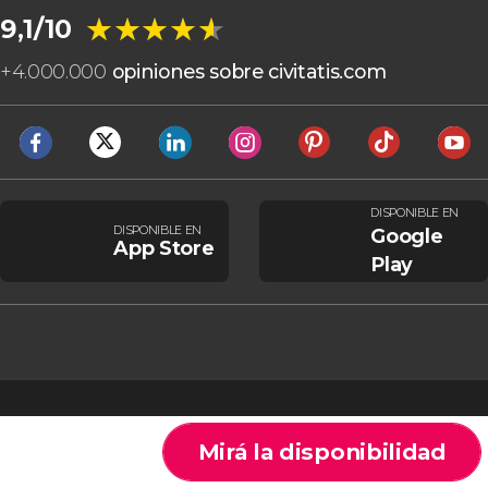
★★★★★
★★★★★
9,1/10
+
4.000.000
opiniones sobre civitatis.com
DISPONIBLE EN
DISPONIBLE EN
Google
App Store
Play
Mirá la disponibilidad
Cookies
Condiciones generales
Aviso legal
Política de privacidad