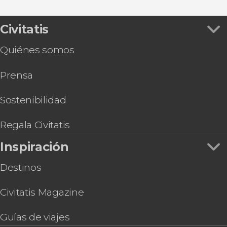
Ver todas
Tour de Jack el Destripador
Abadía de Westminster
Ruta de Harry Potter por el centro de Londres
London Eye
Visita guiada por el Museo de Historia Natural
Civitatis
Torre de Londres
Excursión a Oxford
Catedral de San Pablo
Quiénes somos
Tour por Stamford Bridge, el estadio del Chelsea
Tower Bridge
FC
Museo Británico
Prensa
Tour del Emirates Stadium
Estudios de Harry Potter de Londres
Visita guiada por la National Gallery
Entradas al Madame Tussauds de Londres
Sostenibilidad
Entradas al Sky Garden a primera hora + Café y
dulce
Regala Civitatis
Entradas para The View from The Shard
Inspiración
Destinos
Civitatis Magazine
Guías de viajes