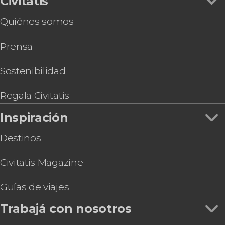
Civitatis
Torre de Londres
Excursión a Oxford
Catedral de San Pablo
Quiénes somos
Tour por Stamford Bridge, el estadio del Chelsea
Tower Bridge
FC
Museo Británico
Prensa
Tour del Emirates Stadium
Estudios de Harry Potter de Londres
Visita guiada por la National Gallery
Entradas al Madame Tussauds de Londres
Sostenibilidad
Entradas al Sky Garden a primera hora + Café y
dulce
Regala Civitatis
Entradas para The View from The Shard
Inspiración
Destinos
Civitatis Magazine
Guías de viajes
Trabajá con nosotros