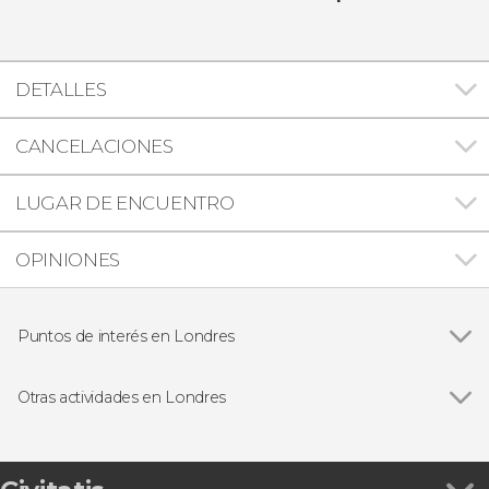
DETALLES
CANCELACIONES
LUGAR DE ENCUENTRO
OPINIONES
Puntos de interés en Londres
Ver todas
Big Ben
Palacio de Buckingham
Otras actividades en Londres
Trafalgar Square
Ver todas
Tour de Jack el Destripador
Abadía de Westminster
Ruta de Harry Potter por el centro de Londres
London Eye
Visita guiada por el Museo de Historia Natural