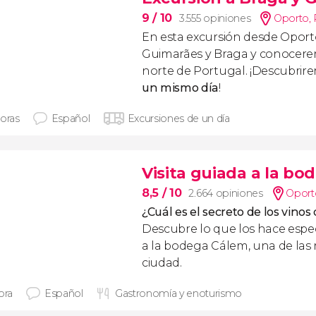
9
/ 10
3.555 opiniones
Oporto
,
En esta excursión desde Oport
Guimarães y Braga y conocerem
norte de Portugal. ¡Descubri
un mismo día
!
horas
Español
Excursiones de un día
Visita guiada a la b
8,5
/ 10
2.664 opiniones
Oport
¿Cuál es el secreto de los vinos
Descubre lo que los hace espec
a la bodega Cálem, una de las
ciudad.
ora
Español
Gastronomía y enoturismo