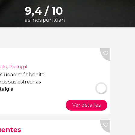
9,4 / 10
así nos puntúan
rto
,
Portugal
a ciudad más bonita
mos sus
estrechas
talgia
.
Ver detalles
uentes