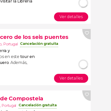
visitar la Librería
Ver detalles
cero de los seis puentes
Cancelación gratuita
o
,
Portugal
rra y
s en este
tour en
Duero
. Además,
Ver detalles
o de Compostela
Cancelación gratuita
o
,
Portugal