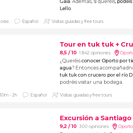
Gaia
. Además, si queréis,
podéis 
Lello
.
horas
Español
Visitas guiadas y free tours
Tour en tuk tuk + Cru
8,5
/ 10
1.842 opiniones
Oport
¿Queréis
conocer Oporto por tie
agua
? Entonces acompañadno
tuk tuk con crucero por el río 
podréis visitar una bodega.
 30m - 2h
Español
Visitas guiadas y free tours
Excursión a Santiag
9,2
/ 10
300 opiniones
Oport