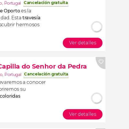
Cancelación gratuita
o
,
Portugal
de Oporto
es la
udad. Esta
travesía
escubrir hermosos
Ver detalles
Capilla do Senhor da Pedra
Cancelación gratuita
to
,
Portugal
levaremos a conocer
briremos su
 coloridas
Ver detalles