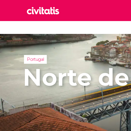
Rom
Italia
Lond
Reino 
Portugal
Edim
Norte de
Reino 
Marr
Marrue
Esta
Turquía