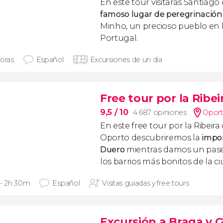
En este tour visitarás Santiag
famoso lugar de peregrinación
Minho, un precioso pueblo en l
Portugal.
horas
Español
Excursiones de un día
Free tour por la Ribe
9,5
/ 10
4.687 opiniones
Opor
En este free tour por la Ribeira
Oporto descubriremos la
impor
Duero
mientras damos un pas
los barrios más bonitos de la c
 - 2h 30m
Español
Visitas guiadas y free tours
Excursión a Braga y 