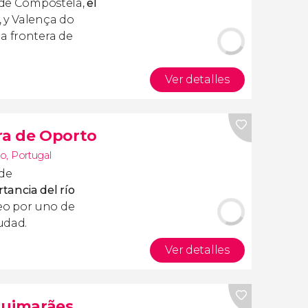
o de Compostela,
el
, y Valença do
a frontera de
Ver detalles
ira de Oporto
to
,
Portugal
 de
tancia del río
eo por uno de
iudad.
Ver detalles
Guimarães