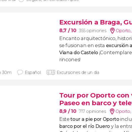
Excursión a Braga, G
8,7
/ 10
355 opiniones
Oporto
Encanto arquitectónico, historia
se fusionan en esta
excursión 
Viana do Castelo
¡Contemplare
rincones!
h 30m
Español
Excursiones de un día
Tour por Oporto con vi
Paseo en barco y tele
8,9
/ 10
717 opiniones
Oporto
Este
tour a pie por Oporto
incl
barco por el río Duero
y la entr