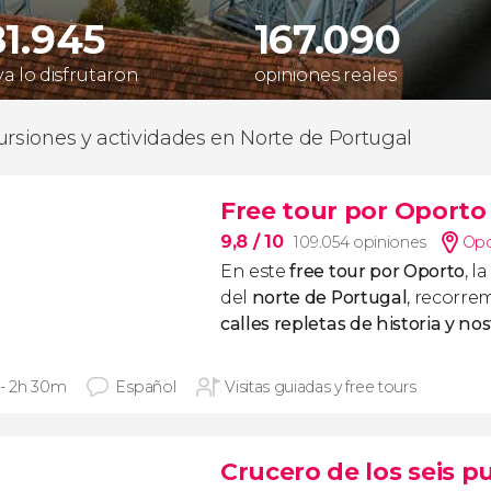
81.945
167.090
ya lo disfrutaron
opiniones reales
ursiones y actividades en Norte de Portugal
Free tour por Oporto
9,8
/ 10
109.054 opiniones
Opo
En este
free tour por Oporto
, l
del
norte de Portugal
, recorre
calles repletas de historia y nos
 - 2h 30m
Español
Visitas guiadas y free tours
Crucero de los seis p