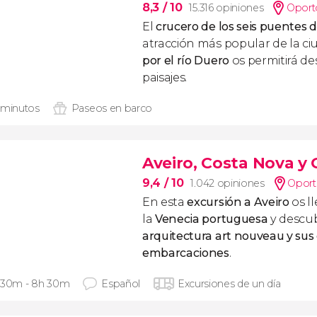
8,3
/ 10
15.316 opiniones
Oport
El
crucero de los seis puentes 
atracción más popular de la ci
por el río Duero
os permitirá d
paisajes.
 minutos
Paseos en barco
Aveiro, Costa Nova y 
9,4
/ 10
1.042 opiniones
Opor
En esta
excursión a Aveiro
os l
la
Venecia portuguesa
y descu
arquitectura
art nouveau
y sus
embarcaciones
.
 30m - 8h 30m
Español
Excursiones de un día