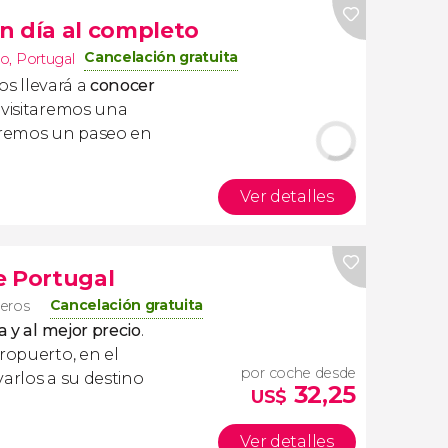
n día al completo
Cancelación gratuita
to
,
Portugal
os llevará a
conocer
 visitaremos una
daremos un paseo en
Ver detalles
e Portugal
Cancelación gratuita
jeros
a y al mejor precio
.
ropuerto, en el
por coche desde
arlos a su destino
32,25
US$
Ver detalles