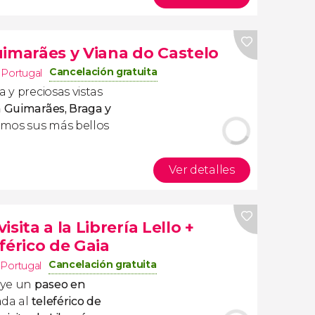
uimarães y Viana do Castelo
Cancelación gratuita
,
Portugal
 y preciosas vistas
a Guimarães, Braga y
mos sus más bellos
Ver detalles
sita a la Librería Lello +
férico de Gaia
Cancelación gratuita
,
Portugal
uye un
paseo en
ada al
teleférico de