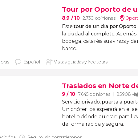
Tour por Oporto de u
8,9
/ 10
2.730 opiniones
Opor
Este
tour de un día por Oporto
la ciudad al completo
. Además,
bodega, cataréis sus vinos y 
barco.
horas
Español
Visitas guiadas y free tours
Traslados en Norte d
9
/ 10
7.645 opiniones
85.908 via
Servicio
privado, puerta a puert
Un chófer los esperará en el ae
hotel o dónde quieran para llev
de forma rápida y segura.
cio final
Seguro, sin contratiempos