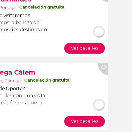
Cancelación gratuita
Portugal
o visitaremos
os la belleza del
remos
dos destinos en
Ver detalles
odega Cálem
Cancelación gratuita
o
,
Portugal
 de Oporto?
iales con una visita
 más famosas de la
Ver detalles