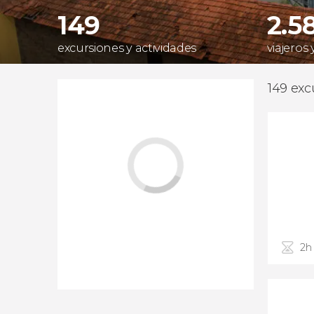
149
2.5
excursiones y actividades
viajeros 
149 exc
2h