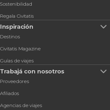
Tour de compras por Puerto Iguazú
Sostenibilidad
Entrada al Icebar Iguazú
Cena con espectáculo folclórico
Regala Civitatis
Paseo en barco por los ríos Paraná e Iguazú
Inspiración
Destinos
Civitatis Magazine
Guías de viajes
Trabajá con nosotros
Proveedores
Afiliados
Agencias de viajes