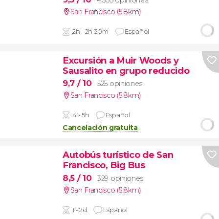
4.335 opiniones
San Francisco (5.8km)
2h - 2h 30m
Español
Excursión a Muir Woods y
Sausalito en grupo reducido
9,7
/ 10
525 opiniones
San Francisco (5.8km)
4 - 5h
Español
Cancelación gratuita
Autobús turístico de San
Francisco, Big Bus
8,5
/ 10
329 opiniones
San Francisco (5.8km)
1 - 2d
Español