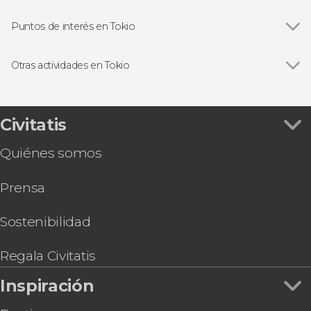
Puntos de interés en Tokio
Ver todas
Shibuya
Senso-ji
Otras actividades en Tokio
Monte Fuji
Ver todas
Entradas a TeamLab Planets Tokyo
Akihabara
Tour en kart por Tokio
Parque Ueno
Entrada a los estudios de Harry Potter de Tokio
Civitatis
Visita guiada por el Museo Nacional de Tokio
Quiénes somos
Taller de palillos japoneses en Tokio
Tokyo Skyliner
Prensa
Visita guiada por el Museo Nacional de Arte
Moderno de Tokio
Tour en bicicleta por Tokio
Sostenibilidad
Alquiler de kimono en Tokio
Entrada al observatorio de la Torre de Tokio
Regala Civitatis
Inspiración