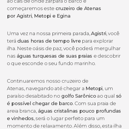
ao cais de onde zarpará o barco e
começaremos este
cruzeiro de Atenas
por Agistri, Metopi e Egina
Uma vez na nossa primeira parada,
Agistri
, você
terá
duas horas de tempo livre
para explorar
ilha. Neste oásis de paz, você poderá mergulhar
nas
águas turquesas de suas praias
e descobrir
o que esconde o seu fundo marinho.
Continuaremos nosso cruzeiro de
Atenas, navegando até chegar a
Metopi
, um
paraíso desabitado no
golfo Sarônico
ao qual
só
é possível chegar de barco
. Com sua praia de
areia branca,
águas cristalinas pouco profundas
e vinhedos
, será o lugar perfeito para um
momento de relaxamento. Além disso, esta ilha