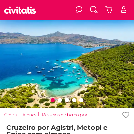
Grécia
Atenas
Passeios de barco por Atenas
Cruzeiro por Agistri, Metopi e
Egina com almoço