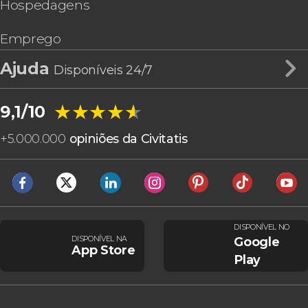
Hospedagens
Emprego
Ajuda
Disponíveis 24/7
★★★★★
★★★★★
9,1/10
+
5.000.000
opiniões da Civitatis
DISPONÍVEL NO
DISPONÍVEL NA
Google
App Store
Play