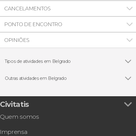
CANCELAMENTOS
PONTO DE ENCONTRO
OPINIÕES
Tipos de atividades em Belgrado
Ver todos
Excursões de um dia
Visitas guiadas e free tours
Outras atividades em Belgrado
Free tour por Belgrado
Civitatis
Quem somos
Imprensa