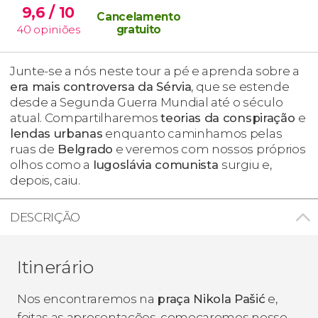
9,6
/ 10
Cancelamento
40
opiniões
gratuito
Junte-se a nós neste tour a pé e aprenda sobre a
era mais controversa da Sérvia
, que se estende
desde a Segunda Guerra Mundial até o século
atual. Compartilharemos
teorias da conspiração
e
lendas urbanas
enquanto caminhamos pelas
ruas de
Belgrado
e veremos com nossos próprios
olhos como a
Iugoslávia comunista
surgiu e,
depois, caiu.
DESCRIÇÃO
Itinerário
Nos encontraremos na
praça Nikola Pašić
e,
feitas as apresentações, começaremos nosso