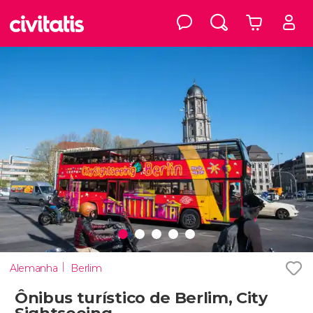
Alemanha
Berlim
Ônibus turístico de Berlim, City
Sightseeing