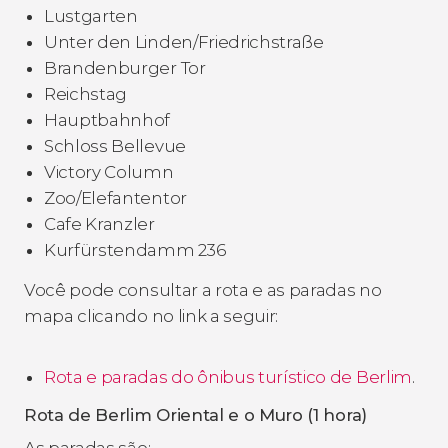
Lustgarten
Unter den Linden/Friedrichstraße
Brandenburger Tor
Reichstag
Hauptbahnhof
Schloss Bellevue
Victory Column
Zoo/Elefantentor
Cafe Kranzler
Kurfürstendamm 236
Você pode consultar a rota e as paradas no
mapa clicando no link a seguir:
Rota e paradas do ônibus turístico de Berlim
.
Rota de Berlim Oriental e o Muro (1 hora)
As paradas são: