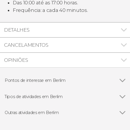
Das 10:00 até as 17:00 horas.
Frequência: a cada 40 minutos.
DETALHES
CANCELAMENTOS
OPINIÕES
Pontos de interesse em Berlim
Ver todos
Porta de Brandemburgo
Memorial do Muro de Berlim
Tipos de atividades em Berlim
Campo de concentração de Sachsenhausen
Ver todos
Excursões de um dia
Reichstag
Ingressos
Outras atividades em Berlim
Ilha dos Museus
Visitas guiadas e free tours
Ver todos
Ingresso da Torre TV sem filas
Free Tour
Tour da cerveja por Berlim