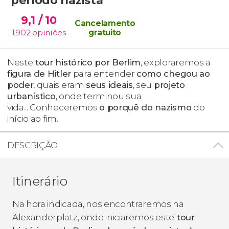
9,1
/ 10
Cancelamento
1.902
opiniões
gratuito
Neste
tour histórico por Berlim
, exploraremos a
figura de Hitler
para entender
como chegou ao
poder
, quais eram
seus ideais
, seu
projeto
urbanístic
o
, onde terminou sua
vida... Conheceremos
o porquê do nazismo
do
início ao fim.
DESCRIÇÃO
Itinerário
Na hora indicada, nos encontraremos na
Alexanderplatz, onde iniciaremos este
tour