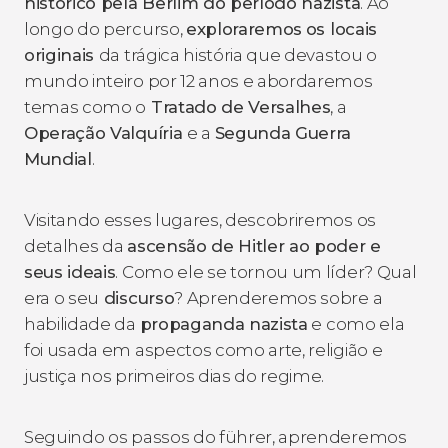
histórico pela Berlim do período nazista
. Ao
longo do percurso,
exploraremos
os locais
originais
da trágica história que devastou o
mundo inteiro por 12 anos e abordaremos
temas como o
Tratado de Versalhes
, a
Operação Valquíria
e a
Segunda Guerra
Mundial
.
Visitando esses lugares, descobriremos os
detalhes da
ascensão de Hitler ao poder e
seus ideais
. Como ele se tornou um líder? Qual
era o seu
discurso
? Aprenderemos sobre a
habilidade da
propaganda nazista
e como ela
foi usada em aspectos como arte, religião e
justiça nos primeiros dias do regime.
Seguindo os passos do führer, aprenderemos