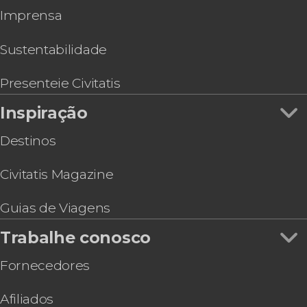
Imprensa
Berlin WelcomeCard
Ônibus turístico de Berlim, City Sightseeing
Ônibus turístico de Berlim, Big Bus
Sustentabilidade
Ingresso do Museu da RDA
Espetáculo BLINDED by DELIGHT Grand Show
Presenteie Civitatis
no Teatro Friedrichstadt-Palast
Inspiração
Destinos
Civitatis Magazine
Guias de Viagens
Trabalhe conosco
Fornecedores
Afiliados