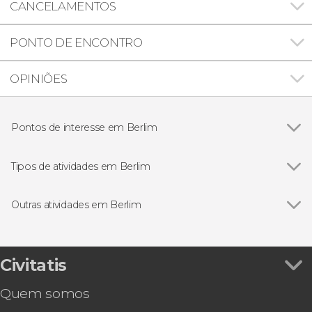
CANCELAMENTOS
PONTO DE ENCONTRO
OPINIÕES
Pontos de interesse em Berlim
Ver todos
Porta de Brandemburgo
Memorial do Muro de Berlim
Tipos de atividades em Berlim
Campo de concentração de Sachsenhausen
Ver todos
Excursões de um dia
Reichstag
Ingressos
Outras atividades em Berlim
Ilha dos Museus
Visitas guiadas e free tours
Ver todos
Ingresso da Torre TV sem filas
Free Tour
Tour da cerveja por Berlim
Ingresso da coleção egípcia do Neues Museum
Civitatis
com audioguia
Quem somos
Passeio de barco por Berlim
Barco turístico de Berlim