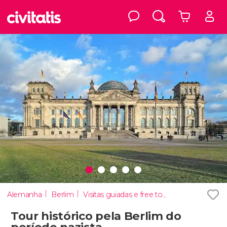
Alemanha
Berlim
Visitas guiadas e free tours
Tour histórico pela Berlim do
período nazista