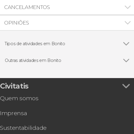
CANCELAMENTOS
OPINIÕES
Tipos de atividades em Bonito
Ver todos
Ingressos
Passeios de barco
Outras atividades em Bonito
Visitas guiadas e free tours
Ver todos
Transporte entre o Aeroporto de Campo
Snorkel
Grande e Bonito
Trilha / Trekking
Visita guiada pela Gruta Catedral
Civitatis
Tubing no rio Formoso
Quem somos
Rapel elétrico no Abismo Anhumas + Passeio de
bote
Imprensa
Tour de quadriciclo em Bonito
Rapel no Abismo Anhumas + Passeio de bote e
snorkel
Sustentabilidade