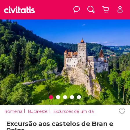
Romênia
Bucareste
Excursões de um dia
Excursão aos castelos de Bran e
Peles