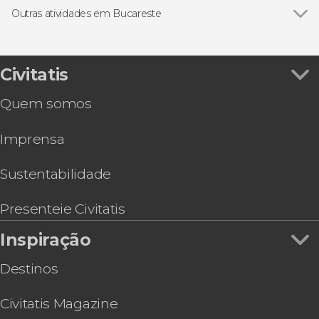
Ingressos
Outras atividades em Bucareste
Visitas guiadas e free tours
Ver todos
Visita guiada pelo Parlamento de Bucareste
Free Tour
Ingresso do castelo de Bran
Tour de 2 dias pela Transilvânia
Civitatis
Pub Crawl. Tour de festa por Bucareste!
Quem somos
Ingresso do Museu do Comunismo de
Bucareste
Imprensa
Ingressos do Castelo de Peles
Ingresso do Museum of Senses de Bucareste
Sustentabilidade
Presenteie Civitatis
Inspiração
Destinos
Civitatis Magazine