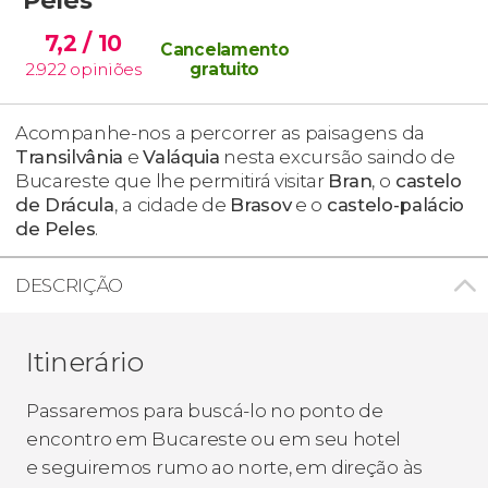
7,2
/ 10
Cancelamento
2.922
opiniões
gratuito
Acompanhe-nos a percorrer as paisagens da
Transilvânia
e
Valáquia
nesta excursão saindo de
Bucareste que lhe permitirá visitar
Bran
, o
castelo
de Drácula
,
a cidade de
Brasov
e o
castelo-palácio
de Peles
.
DESCRIÇÃO
Itinerário
Passaremos para buscá-lo no ponto de
encontro em Bucareste ou em seu hotel
e seguiremos rumo ao norte, em direção às