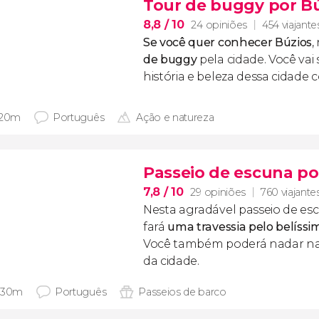
Tour de buggy por B
8,8
/ 10
24 opiniões
454 viajante
Se você quer conhecer Búzios
,
de buggy
pela cidade. Você vai
história e beleza dessa cidade c
 20m
Português
Ação e natureza
Passeio de escuna po
7,8
/ 10
29 opiniões
760 viajante
Nesta agradável passeio de es
fará
uma travessia pelo belíssim
Você também poderá nadar nas 
da cidade.
 30m
Português
Passeios de barco