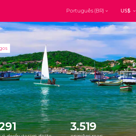
Português (BR)
Top destinos
a
Paris
Nova Yor
França
Estados Uni
res
Florença
Budapes
agos
Unido
Itália
Hungria
burgo
Madrid
Barcelon
Unido
Espanha
Espanha
akech
Amsterdam
Milão
os
Holanda
Itália
bul
Praga
Porto
República Tcheca
Portugal
.291
3.519
Ver todos os destinos