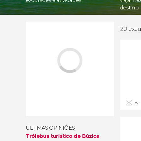
excursões e atividades
viajante
destino
20 excu
8 -
ÚLTIMAS OPINIÕES
Trólebus turístico de Búzios