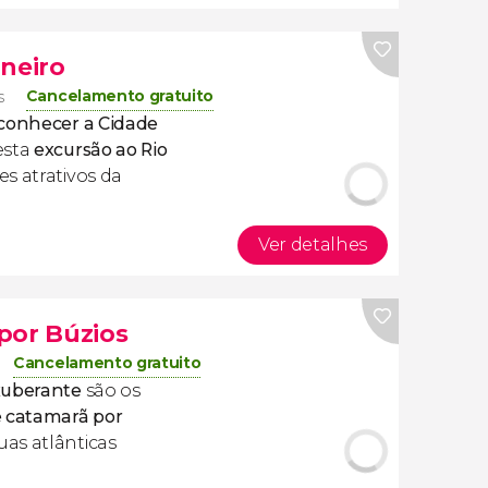
aneiro
Cancelamento gratuito
s
conhecer a Cidade
esta
excursão ao Rio
s atrativos da
Ver detalhes
por Búzios
Cancelamento gratuito
exuberante
são os
e catamarã por
as atlânticas