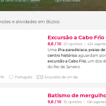
s já desfrutaram deste
opiniões reais
rsões e atividades em Búzios
Excursão a Cabo Frio
8,8
/ 10
20 opiniões
424 viajante
Uma
ilha paradisíaca, praias d
centro histórico
aguardam por 
excursão a Cabo Frio
, um dos d
do Rio de Janeiro.
 9h
Português
Excursões de um dia
Batismo de mergulho
9,8
/ 10
35 opiniões
436 viajante