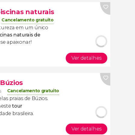
piscinas naturais
Cancelamento gratuito
atureza em um único
scinas naturais de
 se apaixonar!
Ver detalhes
 Búzios
Cancelamento gratuito
s
las praias de Búzios.
neste
tour
dade brasileira.
Ver detalhes