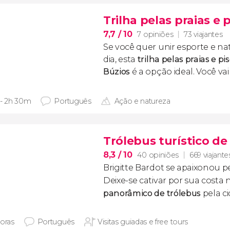
Trilha pelas praias e 
7,7
/ 10
7 opiniões
73 viajantes
Se você quer unir esporte e n
dia, esta
trilha pelas praias e pi
Búzios
é a opção ideal. Você vai
 - 2h 30m
Português
Ação e natureza
Trólebus turístico de
8,3
/ 10
40 opiniões
669 viajante
Brigitte Bardot se apaixonou pe
Deixe-se cativar por sua costa 
panorâmico de trólebus
pela ci
horas
Português
Visitas guiadas e free tours