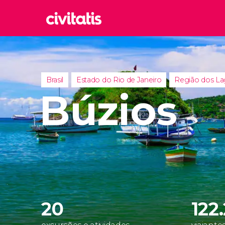
Rom
Itália
Lond
Brasil
Estado do Rio de Janeiro
Região dos L
Reino 
Búzios
Edim
Reino 
Marr
Marroc
Istam
Turquia
20
122