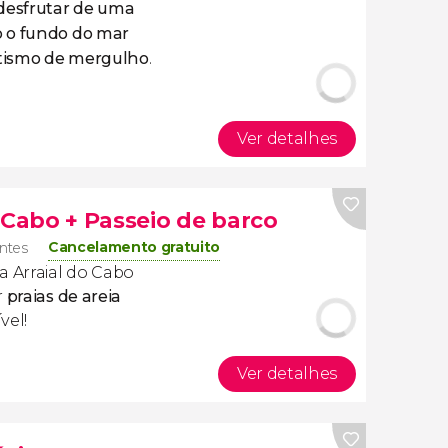
desfrutar de uma
o o fundo do mar
batismo de mergulho
.
Ver detalhes
 Cabo + Passeio de barco
Cancelamento gratuito
antes
a Arraial do Cabo
r
praias de areia
ível!
Ver detalhes