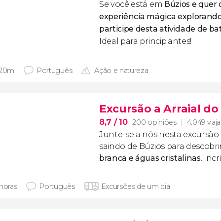
Se você está em
Búzios e quer 
experiência mágica explorand
participe desta atividade de 
Ideal para principiantes!
 20m
Português
Ação e natureza
Excursão a Arraial do
8,7
/ 10
200 opiniões
4.049 viaj
Junte-se a nós nesta excursão 
saindo de Búzios para descobri
branca e águas cristalinas
. Incr
 horas
Português
Excursões de um dia