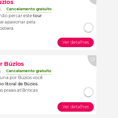
úzios
Cancelamento gratuito
s
 não percar este
tour
 se apaixonar pela
osteira.
Ver detalhes
r Búzios
Cancelamento gratuito
s
cuna por Búzios você
o litoral de Búzios
.
praias atlânticas
Ver detalhes