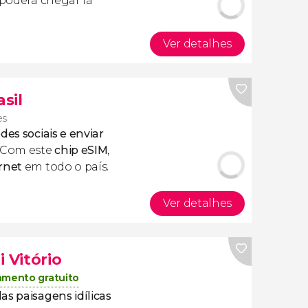
 poderá chegar lá
Ver detalhes
asil
es
des sociais e enviar
 Com este
chip eSIM
,
rnet
em todo o país.
Ver detalhes
 Vitório
amento gratuito
s paisagens idílicas