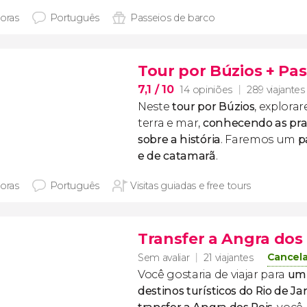
horas
Português
Passeios de barco
Tour por Búzios + Pa
7,1
/ 10
14 opiniões
289 viajantes
Neste
tour por Búzios
, explora
terra e mar,
conhecendo as pra
sobre a história
. Faremos um
p
e de catamarã
.
horas
Português
Visitas guiadas e free tours
Transfer a Angra dos 
Cancela
Sem avaliar
21 viajantes
Você gostaria de viajar para
um 
destinos turísticos do Rio de Ja