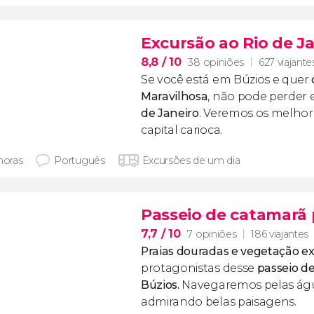
Excursão ao Rio de J
8,8
/ 10
38 opiniões
627 viajante
Se você está em Búzios e quer
Maravilhosa
, não pode perder 
de Janeiro
. Veremos os melhore
capital carioca.
horas
Português
Excursões de um dia
Passeio de catamarã 
7,7
/ 10
7 opiniões
186 viajantes
Praias douradas e vegetação 
protagonistas desse
passeio d
Búzios.
Navegaremos pelas águ
admirando belas paisagens.