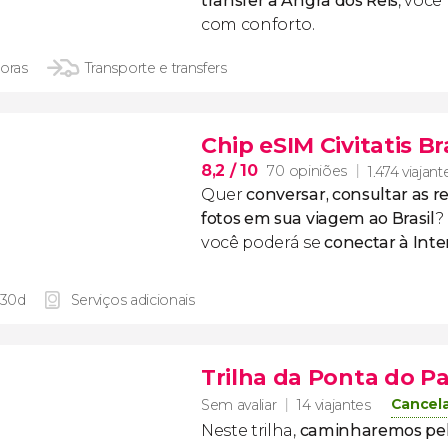
transfer a Angra dos Reis
, você
com conforto.
horas
Transporte e transfers
Chip eSIM Civitatis Br
8,2
/ 10
70 opiniões
1.474 viajant
Quer
conversar, consultar as re
fotos em sua viagem ao Brasil
?
você poderá se
conectar à Inte
 30d
Serviços adicionais
Trilha da Ponta do Pai
Cancel
Sem avaliar
14 viajantes
Neste trilha,
caminharemos pela