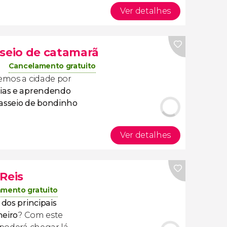
Ver detalhes
sseio de catamarã
Cancelamento gratuito
remos a cidade por
ias e aprendendo
asseio de bondinho
Ver detalhes
Reis
mento gratuito
dos principais
neiro
? Com este