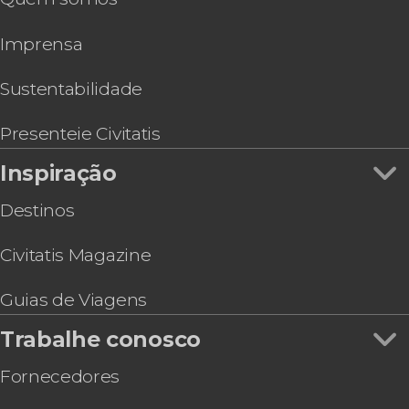
Ônibus turístico de Cancún
Imprensa
Ingresso do Aquário Interativo de Cancún
Ingresso do Cirque du Soleil JOYÀ + Transporte
Ingresso do Museu Maia de Cancún sem filas
Sustentabilidade
Passeio de camelo pela Riviera Maya
Presenteie Civitatis
Inspiração
Destinos
Civitatis Magazine
Guias de Viagens
Trabalhe conosco
Fornecedores