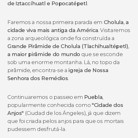
de
Iztaccíhuatl e Popocatépetl
.
Faremos a nossa primeira parada em
Cholula
,
a
cidade viva mais antiga da América
. Visitaremos
a zona arqueológica onde foi construída a
Grande Pirâmide de Cholula
(Tlachihualtépetl)
,
a maior pirâmide do mundo
que se esconde
sob uma enorme montanha. Lá, no topo da
pirâmide, encontra-se a
igreja de Nossa
Senhora dos Remédios
.
Continuaremos o passeio em
Puebla
,
popularmente conhecida como
"Cidade dos
Anjos"
(Ciudad de los Ángeles), já que dizem
que foi criada pelos anjos para que os mortais
pudessem desfrutá-la.