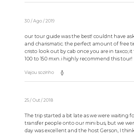
30 / Ago / 2019
our tour guide was the best! couldnt have ask
and charismatic. the perfect amount of free t
cristo look out by cab once you are in taxco; i
100 to 150 mxn. i highly recommend this tour!
Viajou sozinho
25 / Out / 2018
The trip started a bit late as we were waiting 
transfer people onto our mini bus, but we wer
day was excellent and the host Gerson, I thi