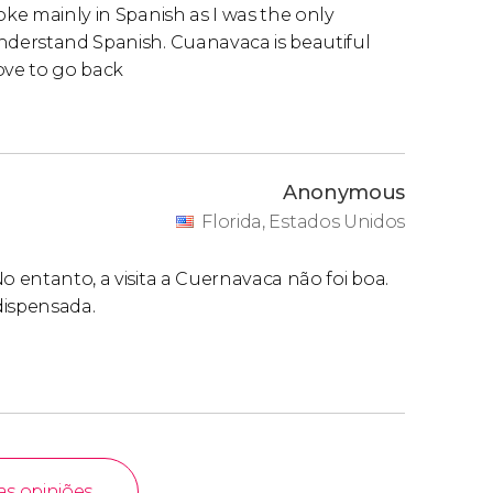
oke mainly in Spanish as I was the only
understand Spanish. Cuanavaca is beautiful
love to go back
Anonymous
Florida, Estados Unidos
o entanto, a visita a Cuernavaca não foi boa.
 dispensada.
as opiniões