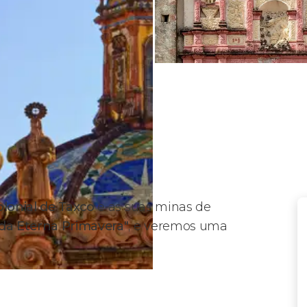
olonial de Taxco
e as suas minas de
da Eterna Primavera"
, e veremos uma