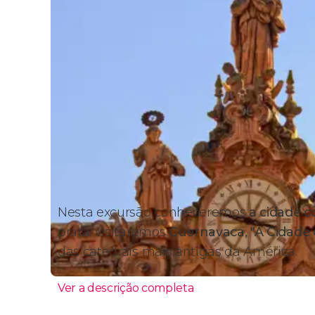
Nesta excursão conheceremos
a cidade c
prata, visitaremos
Cuernavaca, "A Cidade 
das catedrais mais antigas da América.
Ver a descrição completa
Itinerário