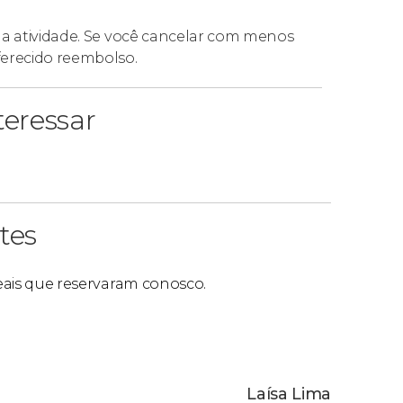
ê, seu acompanhante, família ou amigos.
da atividade. Se você cancelar com menos
ferecido reembolso.
eressar
tes
reais que reservaram conosco.
Laísa Lima