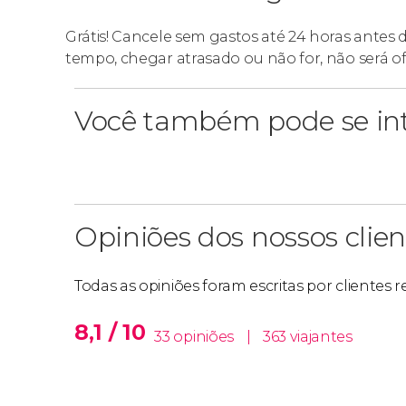
você terá um guia exclusivo apenas para voc
Grátis! Cancele sem gastos até 24 horas antes 
tempo, chegar atrasado ou não for, não será o
Você também pode se int
Opiniões dos nossos clien
Todas as opiniões foram escritas por clientes 
8,1 / 10
33 opiniões
|
363 viajantes