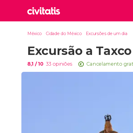
Rom
México
Cidade do México
Excursões de um dia
Itália
Excursão a Taxco
Lond
Reino 
Edim
8,1
/ 10
33
opiniões
Cancelamento grat
Reino 
Marr
Marroc
Istam
Turquia