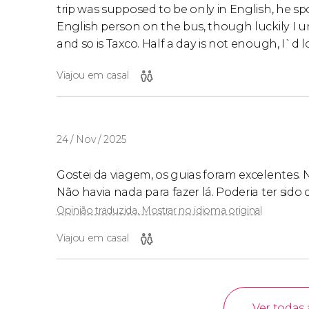
trip was supposed to be only in English, he sp
English person on the bus, though luckily I 
and so is Taxco. Half a day is not enough, I`d 
Viajou em casal
24 / Nov / 2025
Gostei da viagem, os guias foram excelentes. N
Não havia nada para fazer lá. Poderia ter sido
Opinião traduzida. Mostrar no idioma original
Viajou em casal
Ver todas 