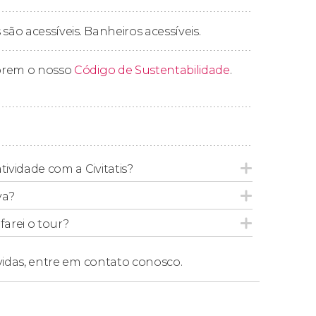
ão acessíveis. Banheiros acessíveis.
 mundial da prata
? Por esse motivo, as
minas
obrigatória. Lá, você poderá comprar produtos
prem o nosso
Código de Sustentabilidade
.
orto de retirada.
tividade com a Civitatis?
ocalizados nas seguintes áreas turísticas da
va?
Zona Rosa
. Se a sua hospedagem não estiver
tel Emporio Reforma
.
arei o tour?
vidas,
entre em contato conosco.
do saindo da Cidade do México
. Nesse caso,