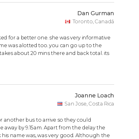
Dan Gurman
Toronto, Canadá
ed for a better one. she was very informative
ime was alotted too. you can go up to the
t takes about 20 mins there and back total. its
Joanne Loach
San Jose, Costa Rica
for another bus to arrive so they could
e away by 9.15am. Apart from the delay the
nk his name was, was very good. Although the