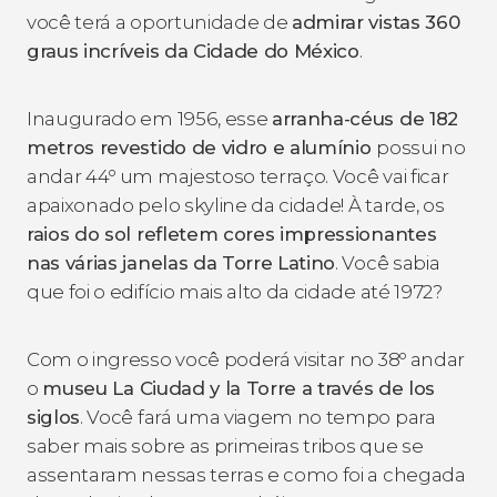
você terá a oportunidade de
admirar vistas 360
graus incríveis da Cidade do México
.
Inaugurado em 1956, esse
arranha-céus de 182
metros revestido de vidro e alumínio
possui no
andar 44º um majestoso terraço. Você vai ficar
apaixonado pelo
skyline
da cidade! À tarde, os
raios do sol refletem cores impressionantes
nas várias janelas da Torre Latino
. Você sabia
que foi o edifício mais alto da cidade até 1972?
Com o ingresso você poderá visitar no 38º andar
o
museu
La Ciudad y la Torre a través de los
siglos
. Você fará uma viagem no tempo para
saber mais sobre as primeiras tribos que se
assentaram nessas terras e como foi a chegada