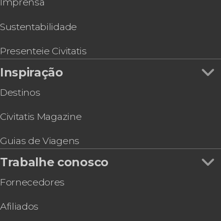
Imprensa
Visita guiada pelo Palácio de Belas Artes
Zoológicos e aquários em Cidade do México
Visita guiada pelo Templo Mayor
Tour pelo Museu Nacional de Arte
Sustentabilidade
Tour noturno de ônibus panorâmico
Espetáculo de mariachis na Plaza Garibaldi
Presenteie Civitatis
Ingresso do Castelo de Chapultepec
Inspiração
Destinos
Civitatis Magazine
Guias de Viagens
Trabalhe conosco
Fornecedores
Afiliados