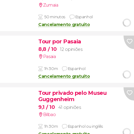
Zumaia
50 minutos
Espanhol
Cancelamento gratuito
Tour por Pasaia
8,8
/ 10
12 opiniões
Pasaia
1h 30m
Espanhol
Cancelamento gratuito
Tour privado pelo Museu
Guggenheim
9,1
/ 10
41 opiniões
Bilbao
1h 30m
Espanhol ou inglês