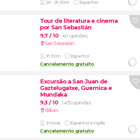
2h - 2h 30m
Espanhol
Tour de literatura e cinema
por San Sebastián
9,7
/ 10
40 opiniões
San Sebastián
1h 30m
Espanhol
Cancelamento gratuito
Excursão a San Juan de
Gaztelugatxe, Guernica e
Mundaka
9,3
/ 10
1.435 opiniões
Bilbao
6 horas
Espanhol e inglês
Cancelamento gratuito