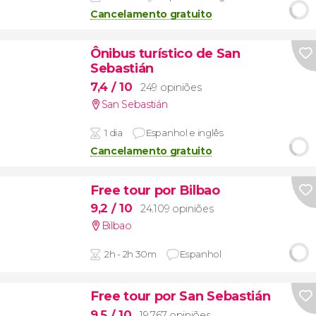
Cancelamento gratuito
Ônibus turístico de San
Sebastián
7,4
/ 10
249 opiniões
San Sebastián
1 dia
Espanhol e inglês
Cancelamento gratuito
Free tour por Bilbao
9,2
/ 10
24.109 opiniões
Bilbao
2h - 2h 30m
Espanhol
Free tour por San Sebastián
9,5
/ 10
19.767 opiniões