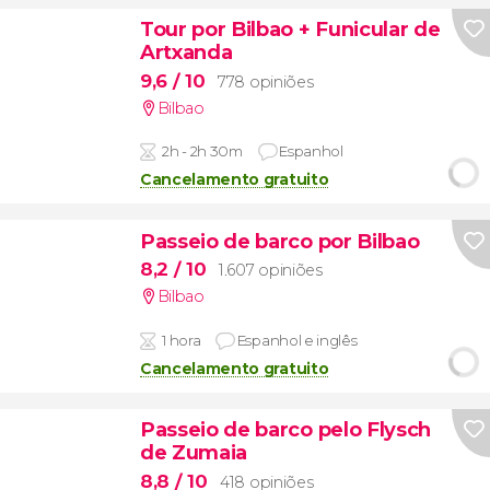
Tour por Bilbao + Funicular de
Artxanda
9,6
/ 10
778 opiniões
Bilbao
2h - 2h 30m
Espanhol
Cancelamento gratuito
Passeio de barco por Bilbao
8,2
/ 10
1.607 opiniões
Bilbao
1 hora
Espanhol e inglês
Cancelamento gratuito
Passeio de barco pelo Flysch
de Zumaia
8,8
/ 10
418 opiniões