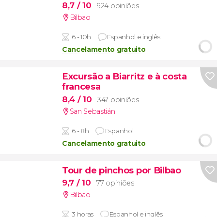
8,7
/ 10
924 opiniões
Bilbao
6 - 10h
Espanhol e inglês
Cancelamento gratuito
Excursão a Biarritz e à costa
francesa
8,4
/ 10
347 opiniões
San Sebastián
6 - 8h
Espanhol
Cancelamento gratuito
Tour de pinchos por Bilbao
9,7
/ 10
77 opiniões
Bilbao
3 horas
Espanhol e inglês