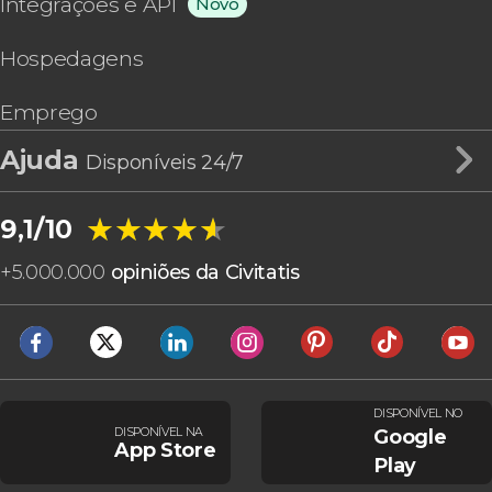
Integrações e API
Novo
Hospedagens
Emprego
Ajuda
Disponíveis 24/7
★★★★★
★★★★★
9,1/10
+
5.000.000
opiniões da Civitatis
DISPONÍVEL NO
DISPONÍVEL NA
Google
App Store
Play