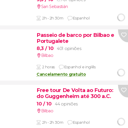
San Sebastián
2h - 2h 30m
Espanhol
Passeio de barco por Bilbao e
Portugalete
8,3
/ 10
401 opiniões
Bilbao
2 horas
Espanhol e inglês
Cancelamento gratuito
Free tour De Volta ao Futuro:
do Guggenheim até 300 a.C.
10
/ 10
44 opiniões
Bilbao
2h - 2h 30m
Espanhol