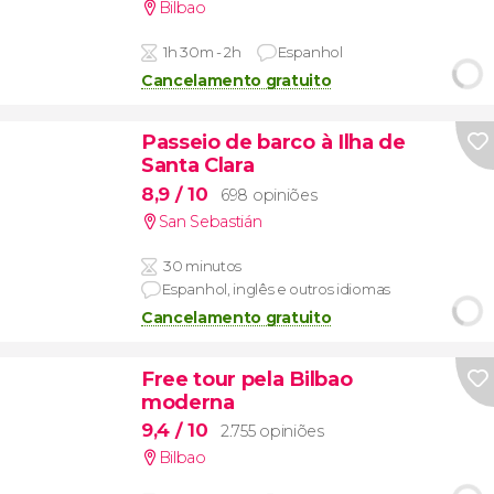
Bilbao
1h 30m - 2h
Espanhol
Cancelamento gratuito
Passeio de barco à Ilha de
Santa Clara
8,9
/ 10
698 opiniões
San Sebastián
30 minutos
Espanhol, inglês e outros idiomas
Cancelamento gratuito
Free tour pela Bilbao
moderna
9,4
/ 10
2.755 opiniões
Bilbao