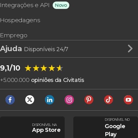
Integrações e API
Novo
Hospedagens
Emprego
Ajuda
Disponíveis 24/7
★★★★★
★★★★★
9,1/10
+
5.000.000
opiniões da Civitatis
DISPONÍVEL NO
DISPONÍVEL NA
Google
App Store
Play