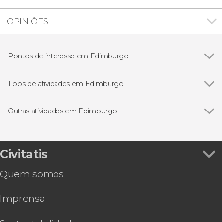
OPINIÕES
Pontos de interesse em Edimburgo
Ver todos
Royal Mile
Castelo de Edimburgo
Tipos de atividades em Edimburgo
Ver todos
Gastronomia e enoturismo em Edimburgo
Excursões de um dia saindo de Edimburgo
Outras atividades em Edimburgo
Visitas guiadas por Edimburgo
Ver todos
Ingresso do Palácio de Holyrood
Free tours por Edimburgo
Ônibus turístico de Edimburgo de Big Bus
Royal Edinburgh Ticket
Civitatis
Tour de 3 dias a Skye e Highlands
Quem somos
Tour de 2 dias pelo Lago Ness e Highlands
escocesas
Imprensa
Passeio de barco pelas pontes do Forth
Ônibus turístico de Edimburgo, City Sightseeing
Passeio de barco pelas pontes de Forth +