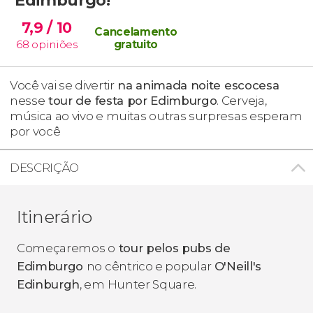
7,9
/ 10
Cancelamento
68
opiniões
gratuito
Você vai se divertir
na animada noite escocesa
nesse
tour de festa por Edimburgo
. Cerveja,
música ao vivo e muitas outras surpresas esperam
por você
DESCRIÇÃO
Itinerário
Começaremos o
tour pelos pubs de
Edimburgo
no cêntrico e popular
O'Neill's
Edinburgh
, em Hunter Square.