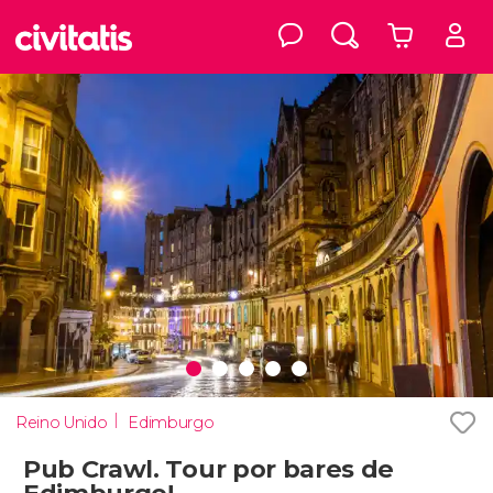
Reino Unido
Edimburgo
Pub Crawl. Tour por bares de
Edimburgo!