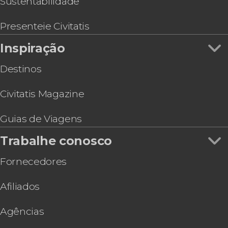
Sustentabilidade
Castelo Blackness
Tour por Dean Village + Galeria Escocesa de
Presenteie Civitatis
Arte Moderna
Inspiração
Visita guiada pelo Museu Nacional da Escócia
Destinos
Civitatis Magazine
Guias de Viagens
Trabalhe conosco
Fornecedores
Afiliados
Agências