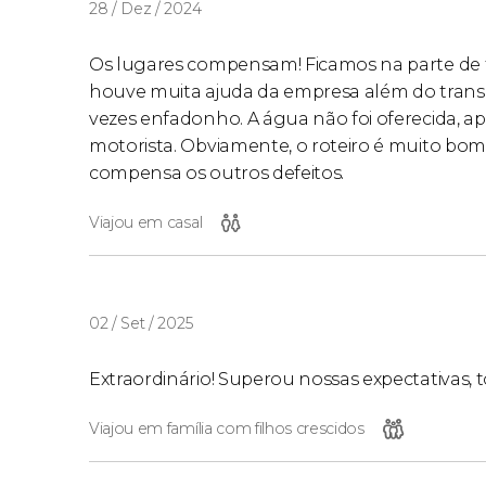
28 / Dez / 2024
Os lugares compensam! Ficamos na parte de t
houve muita ajuda da empresa além do transpo
vezes enfadonho. A água não foi oferecida,
motorista. Obviamente, o roteiro é muito bo
compensa os outros defeitos.
Viajou em casal
02 / Set / 2025
Extraordinário! Superou nossas expectativas, 
Viajou em família com filhos crescidos