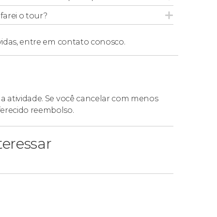
arei o tour?
vidas,
entre em contato conosco.
da atividade. Se você cancelar com menos
ferecido reembolso.
eressar