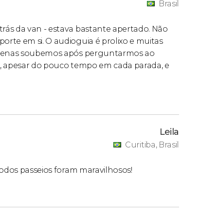
Brasil
rás da van - estava bastante apertado. Não
rte em si. O audioguia é prolixo e muitas
 apenas soubemos após perguntarmos ao
m, apesar do pouco tempo em cada parada, e
Leila
Curitiba, Brasil
todos passeios foram maravilhosos!