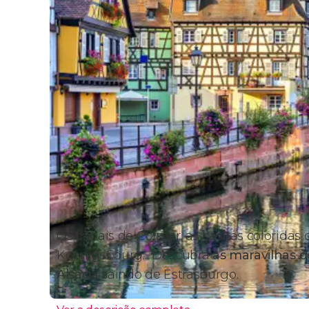
Os canais de Colmar, as casitas coloridas 
Koenigsbourg... Descubra
as maravilhas d
Alsácia
saindo de Estrasburgo.