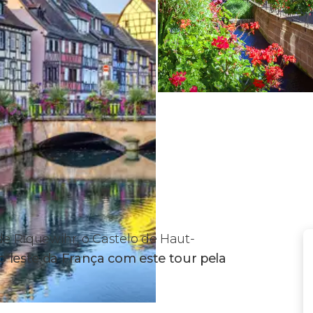
de Riquewihr, o Castelo de Haut-
o leste da França com este tour pela