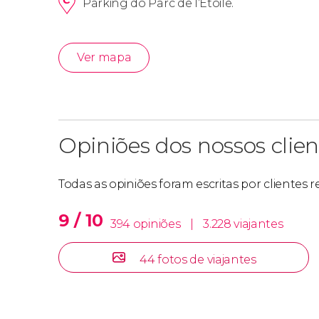
Parking do Parc de l’Etoile.
Ver mapa
Opiniões dos nossos clien
Todas as opiniões foram escritas por clientes 
9 / 10
394 opiniões
|
3.228 viajantes
44 fotos de viajantes