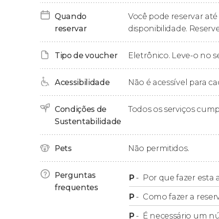
Depois dessa última visita, voltaremos a Estr
Quando
Você pode reservar até 
10,5 horas.
reservar
disponibilidade. Reserve
Tipo de voucher
Eletrônico. Leve-o no s
Acessibilidade
Não é acessível para ca
Condições de
Todos os serviços cum
Sustentabilidade
Pets
Não permitidos.
Perguntas
P
-
Por que fazer esta a
frequentes
P
-
Como fazer a reser
P
-
É necessário um n