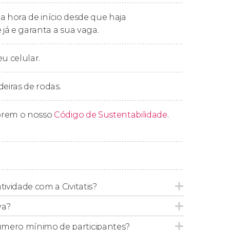
asburgo, onde concluiremos esta atividade de
a hora de início desde que haja
 já e garanta a sua vaga.
eu celular.
deiras de rodas.
prem o nosso
Código de Sustentabilidade
.
tividade com a Civitatis?
va?
úmero mínimo de participantes?