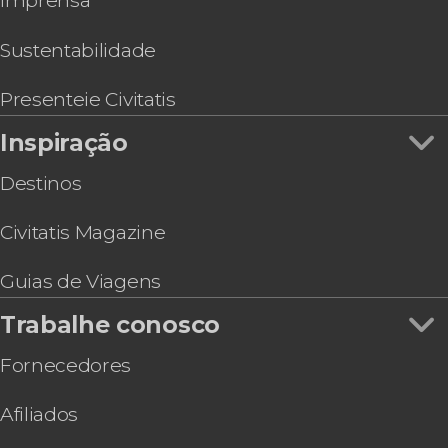
Imprensa
Tour de aventura pelo lado argentino das
Cataratas do Iguaçu
Sustentabilidade
Tour de bicicleta pelas Cataratas do Iguaçu
Ingresso do Movie Cars
Presenteie Civitatis
Caiaque ou paddle surf no rio Iguaçu + Trilha
Inspiração
Destinos
Civitatis Magazine
Guias de Viagens
Trabalhe conosco
Fornecedores
Afiliados