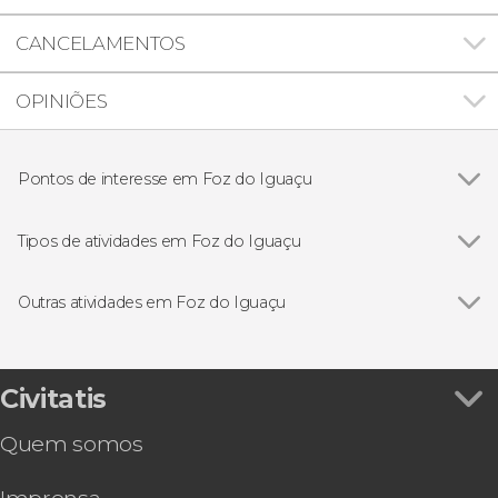
CANCELAMENTOS
OPINIÕES
Pontos de interesse em Foz do Iguaçu
Cataratas do Iguaçu
Tipos de atividades em Foz do Iguaçu
Ver todos
Excursões de um dia
Gastronomia e enoturismo
Outras atividades em Foz do Iguaçu
Ingressos
Ver todos
Ingresso do Parque das Aves
Visitas guiadas e free tours
Passeio de catamarã com jantar
Trilha / Trekking
Espetáculo de luzes na Usina de Itaipu
Civitatis
Free tour por Foz do Iguaçu
Quem somos
Espetáculo no Madero Tango + Jantar
Passeio de helicóptero pelas Cataratas do
Iguaçu