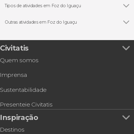
Tipos de atividades em Foz do Iguaçu
Ver todos
Excursões de um dia
Gastronomia e enoturismo
Outras atividades em Foz do Iguaçu
Ingressos
Ver todos
Ingresso do Parque das Aves
Visitas guiadas e free tours
Passeio de catamarã com jantar
Trilha / Trekking
Espetáculo de luzes na Usina de Itaipu
Civitatis
Tour de compras pelo Duty Free Shop Puerto
Quem somos
Iguazú
Free tour por Foz do Iguaçu
Imprensa
Espetáculo no Madero Tango + Jantar
Passeio de helicóptero pelas Cataratas do
Iguaçu
Sustentabilidade
Tour de aventura pelo lado argentino das
Cataratas do Iguaçu
Presenteie Civitatis
Tour de bicicleta pelas Cataratas do Iguaçu
Inspiração
Ingresso do Movie Cars
Destinos