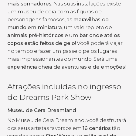
mais sonhadores
. Nas suas instalações existe
um museu de cera com as figuras de
personagens famosos, as
maravilhas do
mundo em miniatura
, um vale repleto de
animais pré-históricos
e um
bar onde até os
copos estão feitos de gelo
! Você poderá viajar
no tempo e fazer um passeio pelos lugares
mais impressionantes do mundo. Será uma
experiência cheia de aventuras e de emoções
!
Atrações incluídas no ingresso
do Dreams Park Show
Museu de Cera Dreamland
No Museu de Cera Dreamland, você desfrutará
dos seus artistas favoritos em
16 cenários
tão
variados como
Star Wars
ou o
salão oval da