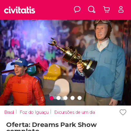
Brasil
Foz do Iguaçu
Excursões de um dia
Oferta: Dreams Park Show
completo