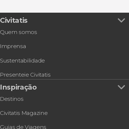
Ingressos
Ver todos
Ingresso do Parque das Aves
Visitas guiadas e free tours
Espetáculo de luzes na Usina de Itaipu
Trilha / Trekking
Passeio de catamarã com jantar
Civitatis
Tour de compras pelo Duty Free Shop Puerto
Quem somos
Iguazú
Free tour por Foz do Iguaçu
Imprensa
Espetáculo no Madero Tango + Jantar
Passeio de helicóptero pelas Cataratas do
Iguaçu
Sustentabilidade
Tour de aventura pelo lado argentino das
Cataratas do Iguaçu
Presenteie Civitatis
Tour de bicicleta pelas Cataratas do Iguaçu
Inspiração
Ingresso do Movie Cars
Destinos
Civitatis Magazine
Guias de Viagens