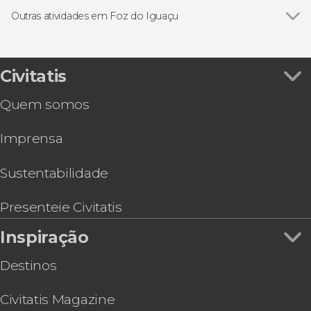
Gastronomia e enoturismo
Outras atividades em Foz do Iguaçu
Ingressos
Ver todos
Ingresso do Parque das Aves
Visitas guiadas e free tours
Passeio de catamarã com jantar
Trilha / Trekking
Espetáculo de luzes na Usina de Itaipu
Civitatis
Tour de compras pelo Duty Free Shop Puerto
Quem somos
Iguazú
Free tour por Foz do Iguaçu
Imprensa
Espetáculo no Madero Tango + Jantar
Passeio de helicóptero pelas Cataratas do
Iguaçu
Sustentabilidade
Tour de aventura pelo lado argentino das
Cataratas do Iguaçu
Presenteie Civitatis
Tour de bicicleta pelas Cataratas do Iguaçu
Inspiração
Ingresso do Movie Cars
Destinos
Civitatis Magazine