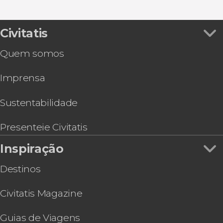
Ingressos
Ver todos
Ingresso do Parque das Aves
Visitas guiadas e free tours
Espetáculo de luzes na Usina de Itaipu
Trilha / Trekking
Passeio de catamarã com jantar
Civitatis
Tour de compras pelo Duty Free Shop Puerto
Quem somos
Iguazú
Free tour por Foz do Iguaçu
Imprensa
Espetáculo no Madero Tango + Jantar
Passeio de helicóptero pelas Cataratas do
Iguaçu
Sustentabilidade
Tour de aventura pelo lado argentino das
Cataratas do Iguaçu
Presenteie Civitatis
Tour de bicicleta pelas Cataratas do Iguaçu
Inspiração
Ingresso do Movie Cars
Destinos
Civitatis Magazine
Guias de Viagens