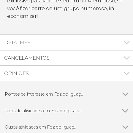
exclusivo
para você e seu grupo. Além disso, se
você fizer parte de um grupo numeroso, irá
economizar!
DETALHES
CANCELAMENTOS
OPINIÕES
Pontos de interesse em Foz do Iguaçu
Cataratas do Iguaçu
Tipos de atividades em Foz do Iguaçu
Ver todos
Excursões de um dia
Gastronomia e enoturismo
Outras atividades em Foz do Iguaçu