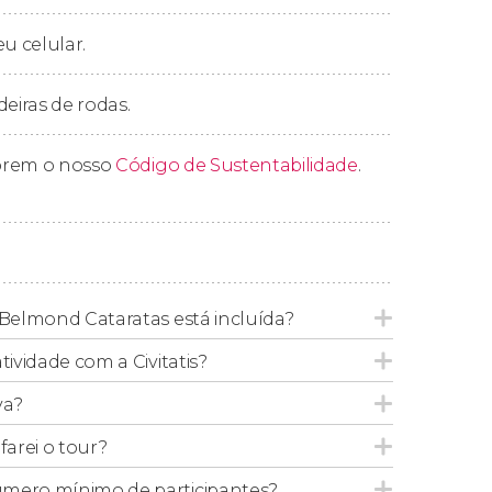
os seguintes horários de retirada:
eu celular.
00 horas.
deiras de rodas.
entro da zona de retirada
. Se você estiver
 para indicar o lugar exato e o horário de
prem o nosso
Código de Sustentabilidade
.
a maneira mais econômica, poderá reservar o
 Belmond Cataratas está incluída?
ir por conta própria ao ponto de encontro,
tividade com a Civitatis?
va?
io do tour são estes:
arei o tour?
15:30 horas.
úmero mínimo de participantes?