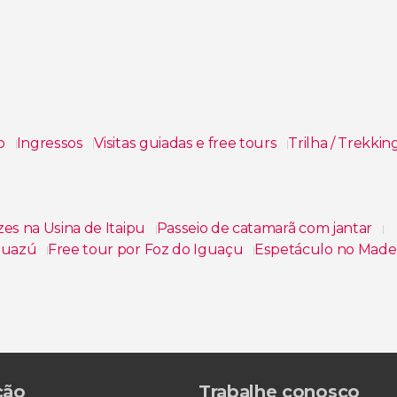
mo
Ingressos
Visitas guiadas e free tours
Trilha / Trekkin
es na Usina de Itaipu
Passeio de catamarã com jantar
Iguazú
Free tour por Foz do Iguaçu
Espetáculo no Mader
u
Tour de aventura pelo lado argentino das Cataratas do
resso do Movie Cars
ção
Trabalhe conosco