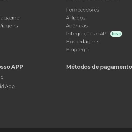
Fornecedores
 Magazine
Afiliados
 Viagens
Agências
Integrações e API
Novo
Hospedagens
Emprego
osso APP
Métodos de pagamento
pp
id App