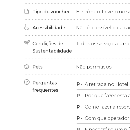
Nesta modalidade, você poderá escolher entre 
Tipo de voucher
Eletrônico. Leve-o no s
De quarta a segunda
: entre as 9:30 e as 10:
Acessibilidade
Não é acessível para ca
O Hotel Belmond Cataratas não se encontra d
hospedado nesse hotel, entraremos em contato
Condições de
Todos os serviços cum
retirada.
Sustentabilidade
Tour sem transporte
Pets
Não permitidos.
Se você prefere desfrutar da atividade de um
Perguntas
P
-
A retirada no Hotel
tour sem transporte
. Nesse caso, você deverá 
frequentes
situado na
Avenida Tancredo Neves
.
P
-
Por que fazer esta a
P
-
Como fazer a reser
Para o tour sem transporte, os horários de iníc
P
-
Com que operador f
De quarta a segunda
: às 9:30, 10:30, 14:30 e 
P
-
É necessário um n