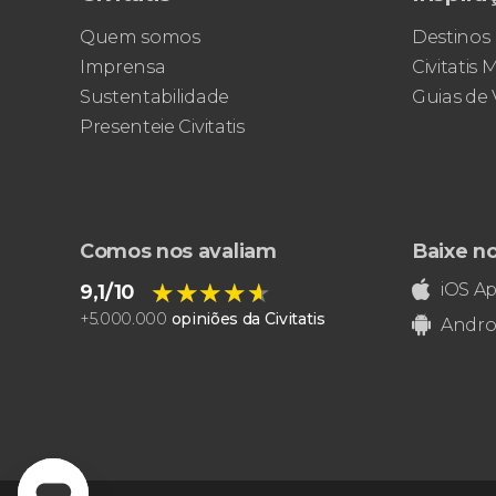
Quem somos
Destinos
Imprensa
Civitatis
Sustentabilidade
Guias de
Presenteie Civitatis
Comos nos avaliam
Baixe n
★★★★★
★★★★★
iOS A
9,1/10
+
5.000.000
opiniões da Civitatis
Andro