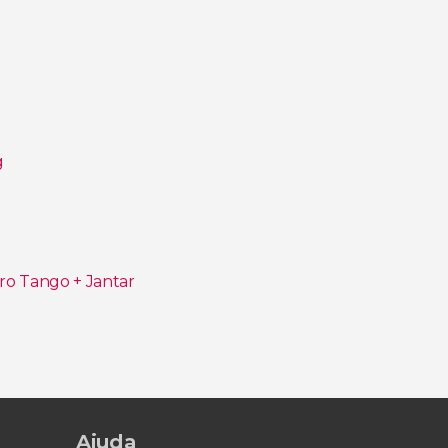
g
o Tango + Jantar
 Iguaçu
Ajuda