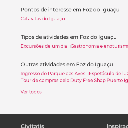
Pontos de interesse em Foz do Iguaçu
Cataratas do Iguaçu
Tipos de atividades em Foz do Iguaçu
Excursões de um dia
Gastronomia e enoturis
Ver todos
Outras atividades em Foz do Iguaçu
Ingresso do Parque das Aves
Espetáculo de luz
Tour de compras pelo Duty Free Shop Puerto 
Passeio de helicóptero pelas Cataratas do Iguaç
Ver todos
Tour de bicicleta pelas Cataratas do Iguaçu
Ing
Civitatis
Inspira