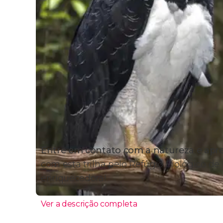
Entre em contato com a natureza e apre
com esta trilha pelo Refúgio Biológico de
enriquecedora!
Ver a descrição completa
Itinerário