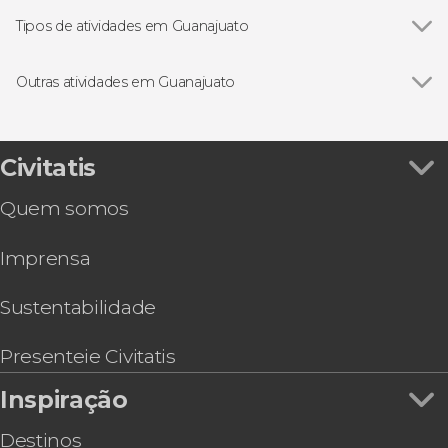
Tipos de atividades em Guanajuato
Ver todos
Excursões de um dia
Gastronomia e enoturismo
Outras atividades em Guanajuato
Visitas guiadas e free tours
Ver todos
Tour de caiaque pela represa La Purísima
Passeio a cavalo pela Sierra de Santa Rosa
Trilha por Guanajuato
Civitatis
Tour de bicicleta pelo Camino Real de Tierra
Quem somos
Adentro
Imprensa
Sustentabilidade
Presenteie Civitatis
Inspiração
Destinos