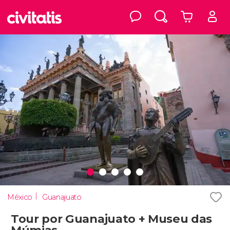
México
Guanajuato
Tour por Guanajuato + Museu das
Múmias