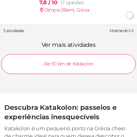
7,8
/ 10
17 opiniões
Olímpia (18km)
,
Grécia
3 atividades
Mostrando 1-3
Ver mais atividades
Até 50 km de Katakolon
Descubra Katakolon: passeios e
experiências inesquecíveis
Katakolon é um pequeno porto na Grécia cheio
de charme, ideal para quem deseja descobrir o