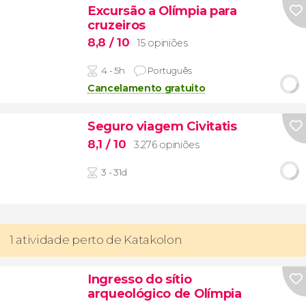
Excursão a Olímpia para
cruzeiros
8,8
/ 10
15 opiniões
4 - 5h
Português
Cancelamento gratuito
Seguro viagem Civitatis
8,1
/ 10
3.276 opiniões
3 - 31d
1 atividade perto de Katakolon
Ingresso do sítio
arqueológico de Olímpia