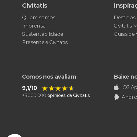
Civitatis
Inspira
Quem somos
Destinos
Imprensa
Civitatis
Sustentabilidade
Guias de
Presenteie Civitatis
Comos nos avaliam
Baixe n
★★★★★
★★★★★
iOS A
9,1/10
+
5.000.000
opiniões da Civitatis
Andro