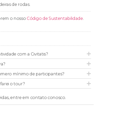
nores devem estar sempre acompanhadas por
deiras de rodas.
 que elas saibam nadar.
prem o nosso
Código de Sustentabilidade
.
dulto, poderão fazer a atividade
ncha, deverão pagar como um adulto.
tividade com a Civitatis?
va?
úmero mínimo de participantes?
arei o tour?
vidas,
entre em contato conosco.