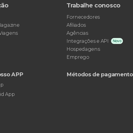
ção
Trabalhe conosco
Fornecedores
 Magazine
Afiliados
 Viagens
Agências
Integrações e API
Novo
Hospedagens
Emprego
osso APP
Métodos de pagamento
pp
id App