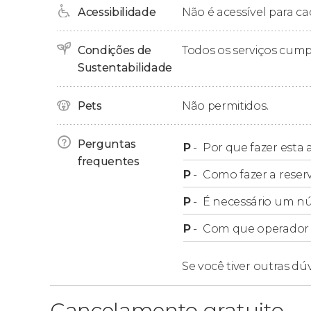
Deve levar em conta que, as crianças me
Acessibilidade
Não é acessível para ca
um adulto.
Para poder realizar a atividade, é preferível
Condições de
Todos os serviços cum
Se elas compartilharem a prancha com um a
Sustentabilidade
gratuitamente. Se usarem sua própria pra
Pets
Não permitidos.
Perguntas
P
-
Por que fazer esta a
frequentes
P
-
Como fazer a reser
P
-
É necessário um n
P
-
Com que operador f
Se você tiver outras dú
Cancelamento gratuito