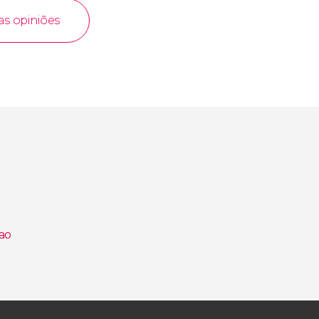
as opiniões
Tao