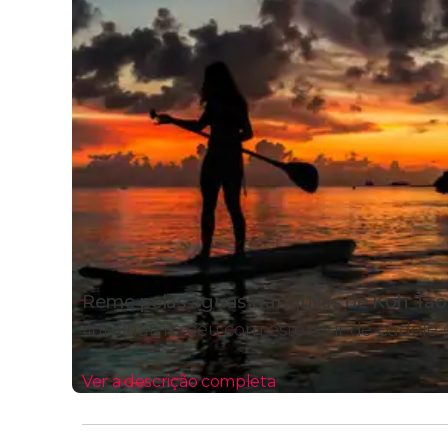
Reme pelas águas tranquilas de Koh Tao
iluminam o céu com este tour de paddle s
Ver a descrição completa
Itinerário