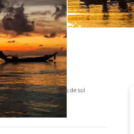
enquanto os últimos raios de sol
urf ao entardecer.