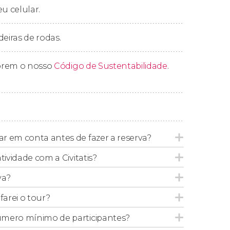
eu celular.
deiras de rodas.
prem o nosso
Código de Sustentabilidade
.
r em conta antes de fazer a reserva?
tividade com a Civitatis?
va?
arei o tour?
úmero mínimo de participantes?