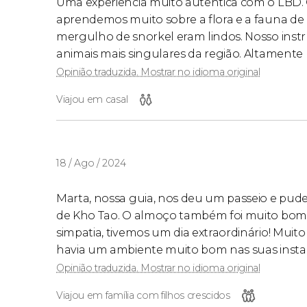
Uma experiência muito autêntica com o LBD.
aprendemos muito sobre a flora e a fauna de 
mergulho de snorkel eram lindos. Nosso inst
animais mais singulares da região. Altament
Opinião traduzida. Mostrar no idioma original
Viajou em casal
18 / Ago / 2024
Marta, nossa guia, nos deu um passeio e pude
de Kho Tao. O almoço também foi muito bom. 
simpatia, tivemos um dia extraordinário! Mui
havia um ambiente muito bom nas suas insta
Opinião traduzida. Mostrar no idioma original
Viajou em família com filhos crescidos