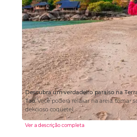
Descubra um verdadeiro paraíso na Terra
Tao
. Você poderá relaxar na areia, tomar 
delicioso coquetel.
Ver a descrição completa
Itinerário