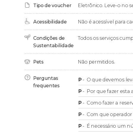
Tipo de voucher
Eletrônico. Leve-o no s
chegaremos sete horas depois.
Acessibilidade
Não é acessível para ca
Condições de
Todos os serviços cum
Sustentabilidade
Pets
Não permitidos.
Perguntas
P
-
O que devemos leva
frequentes
P
-
Por que fazer esta a
P
-
Como fazer a reser
P
-
Com que operador f
P
-
É necessário um n