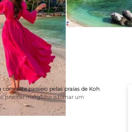
 com este passeio pelas praias de Koh
sol, praticar mergulho e tomar um