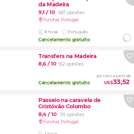
da Madeira
9,1
/ 10
587 opiniões
Funchal
,
Portugal
8 horas
Português
Cancelamento gratuito
Transfers na Madeira
8,6
/ 10
552 opiniões
por carro a partir de
33,52
Cancelamento gratuito
US$
Passeio na caravela de
Cristóvão Colombo
8,4
/ 10
191 opiniões
Funchal
,
Portugal
3 horas