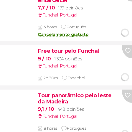
entardecer
7,7
/ 10
179 opiniões
Funchal
,
Portugal
3 horas
Português
Cancelamento gratuito
Free tour pelo Funchal
9
/ 10
1.334 opiniões
Funchal
,
Portugal
2h 30m
Espanhol
Tour panorâmico pelo leste
da Madeira
9,1
/ 10
448 opiniões
Funchal
,
Portugal
8 horas
Português