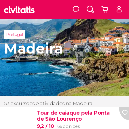
Portugal
Madeira
53 excursões e atividades na Madeira
Tour de caiaque pela Ponta
de São Lourenço
9,2
/ 10
66 opiniões