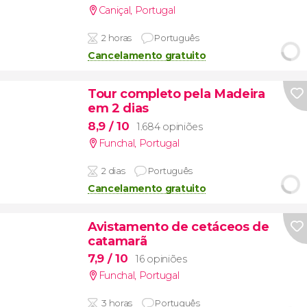
Caniçal
,
Portugal
2 horas
Português
Cancelamento gratuito
Tour completo pela Madeira
em 2 dias
8,9
/ 10
1.684 opiniões
Funchal
,
Portugal
2 dias
Português
Cancelamento gratuito
Avistamento de cetáceos de
catamarã
7,9
/ 10
16 opiniões
Funchal
,
Portugal
3 horas
Português